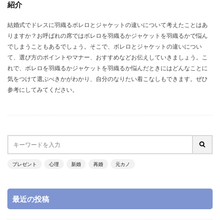
紹介
ネックレス
ネイル
ネイビー
ドレス
ドライフラワー
ブライダル
ドタキャン
結婚式でドレスに羽織るボレロとジャケットの違いについて考えたことはあ
りますか？お呼ばれの席ではボレロを羽織るかジャケットを羽織るかで悩ん
デメリット
デザイン
テーブル
デート
でしまうこともあるでしょう。そこで、ボレロとジャケットの違いについ
タイミング
スピーチ
スニーカー
ストレス
て、選び方のポイントやマナー、おすすめなどお伝えしていきましょう。こ
ステンレス
ファッション
ブライダルフェアー
れで、ボレロを羽織るかジャケットを羽織るか悩んだときにはどんなことに
気をつけて選ぶべきかがわかり、自分のなりたい着こなしもできます。ぜひ
シングルマザー
ヘアーアレンジ
メイク
参考にしてみてください。
ムービー
マリッジブルー
マナー
ボレロ
ボブ
ポイント
ヘッドドレス
ヘアスタイル
ヘアアレンジ
ベールガール
プラチナ
ベール
プロポーズ
プロフィールムービー
プロフィールブック
プロフィール
プレゼント
心理
新婚
再婚
元カノ
ブロッコリートス
プレッシャー
プレゼント
プリンセスライン
フラッシュモブ
シンプル
最近の投稿
ショック
メッセージ
ウエディングドレス
お返し
お車代
お色直し
お礼
お泊り