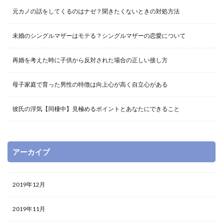
お呼ばれ
おすすめ
おしゃれ
オープニング
元カノの話をしてくるのはナゼ？聞きたくないときの対処方法
ウェルカムボード
ウエディング
ガーランド
未婚のシングルマザーはモテる？シングルマザーの恋愛について
イメージ
いとこ
アレンジ
アイテム
アイデア
NG
37歳
３０代
2時間
再婚を考えた時に子供から反対された場合の正しい接し方
15歳
お金
カラー
ショートヘア
コマ撮り
ショート
ジャケット
しない
母子家庭で育った男性の特徴は向上心が高く自立心がある
したくない
しおり
サプライズ
サブバッグ
彼氏の浮気【同棲中】見極めるポイントとあなたにできること
サイン
サイズ
ご祝儀
コツ
カラードレス
コート
コーデ
ゲスト
ケア
ケーキ
グローブ
グループ
アーカイブ
グリーン
クラッチバッグ
キレイ
メガネ
メリット
婚約
印鑑
同棲
可愛い
2019年12月
受理
受付
収入
反対
友達
友人代表
友人
原因
印象
品物
2019年11月
午後
割合
判断
初デート
冬
写真