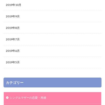
再婚
内祝い
内容
共働き
和装
2019年10月
土日
全員参加
女
婚活
婚姻届
娘
2019年9月
妻
妥協
妊娠
好意
好印象
女性から
女性
失礼
報告
失敗
2019年8月
夫婦
夫
太い
大学生
大切
外国人
2019年7月
外す
変更
場所
公務員
入籍後
メリット・デメリット
上手
交際
二次会
2019年6月
乾杯
中身
両親
両家
不安
不備
下
上着
一人暮らし
人数
ワンピース
2019年5月
レンタル
ルール
リングピロー
リスト
リスク
ラッピング
やり方
やりたくない
モラハラ
交際期間
仕事
入籍
作り方
カテゴリー
免許証
兄弟
元嫁
元カノ
値段
保存
便秘
価値観
例文
例
余興
シングルマザーの恋愛・再婚
仕草
何歳
住む場所
低い
会費