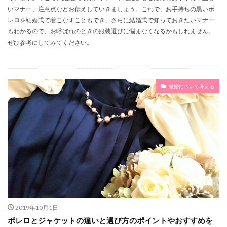
黄色
髪型
高学歴
高い
飾り付け
いマナー、注意点などお伝えしていきましょう。これで、お手持ちの黒いボ
レロを結婚式で着こなすこともでき、さらに結婚式で知っておきたいマナー
食事会
食事
飛ばす
風船
顔
重さ
もわかるので、お呼ばれのときの服装選びに悩まなくなるかもしれません。
頻度
項目
靴
面白い
青
雨
ぜひ参考にしてみてください。
難しい
離婚
集合写真
金額
証人欄
訂正
男
種類
結婚祝い
結婚相手
結婚指輪
結婚式
結婚報告
結婚
簡単
結婚について考える
節約
管理
窓口
秋
緊張
祝辞
祝儀
祝
着物
相談
相手
相場
白無垢
男性
男友達
結納
縁
言葉
花
親族
親戚
親の気持ち
親
装花
衣装
荷物
苦しい
花束
花嫁
色
老後
良い点
自由
自宅
自分で
自分
自作
脈アリ
背中
職業
職場
子あり
嫉妬
１０代
トラブル
ブーケ
2019年10月1日
ヒール
バラ
バツイチ
パーティドレス
ボレロとジャケットの違いと選び方のポイントやおすすめを