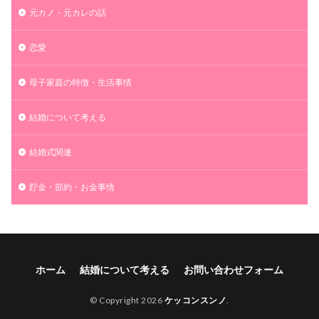
元カノ・元カレの話
会話
会社
会場
休日
代表
付き合い方
黒字
恋愛
検索
母子家庭の特徴・生活事情
結婚について考える
結婚式関連
貯金・節約・お金事情
ホーム
結婚について考える
お問い合わせフォーム
© Copyright 2026
ケッコンスンノ
.