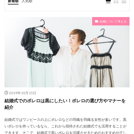
新着順
人気順
対処法
年賀状
年収
年下
年の差
平均
席次表
席札
届け出
小物
専門店
対処
幹事
寝顔
寂しい
結婚について考える
家計
家族
実家
定年
安い
宅配
季節
子供
年齢
幼馴染
指輪
意味
持ち物
拒否
披露宴
折半
手続き
手紙
手書き
手作り
感動
意見
悩み
引き出物
恋愛
性格
必要なこと
必要
心理
従兄弟
後悔
彼氏
彼女
引っ越し
生活
生花
嫌
身内
遠距離
違い
過ごし方
造花
退職
2019年10月15日
結婚式でのボレロは黒にしたい！ボレロの選び方やマナーを
迷い
返さない
辞めたくない
転職
赤口
紹介
選び方
赤
購入
賢い
費用
貯金
結婚式ではワンピースの上にボレロなどの羽織を羽織る女性が多いです。黒
貯蓄
負担
説得
誘い方
誕生日
いボレロを持っているなら、これから招待された結婚式でも活用することが
遠距離恋愛
郵送
証人
顔合わせ
黒
できます。そこで、結婚式で黒いボレロを活躍させるためのおすすめや正し