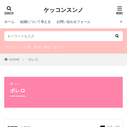
カテゴリー
ケッコンスンノ
ホーム
結婚について考える
お問い合わせフォーム
タグ
100均
新郎新婦
服装
書き間違い
プレゼント
心理
新婚
再婚
元カノ
書き方
時期
旧姓
旦那
既婚
旅行
HOME
ボレロ
方法
新郎
条件
新婦から
新婦
新婚
料理
文字入れ
文字
提出先
提出
捨印
捨てる
期間
楽しい
TAG
挙式
流れ
環境
理由
理想
独身
ボレロ
特徴
焼き増し
演出
準備
渡し方
浮気
洋髪
欠席
洋装
注意点
注意
決断
決め方
決め手
気になる
氏名
母子家庭
正社員
挨拶
指輪なし
生活費