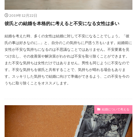
再婚
内祝い
内容
共働き
和装
土日
全員参加
女
婚活
婚姻届
娘
2019年12月22日
彼氏との結婚を本格的に考えると不安になる女性は多い
妻
妥協
妊娠
好意
好印象
女性から
女性
失礼
報告
失敗
結婚を考えた時、多くの女性は結婚に対して不安になることでしょう。「彼
夫婦
夫
太い
大学生
大切
外国人
氏の事は好きなのに…」と、自分のこの気持ちに戸惑う方もいます。結婚前に
女性が不安な気持ちになるのは不思議なことではありません。不安要素を見
外す
変更
場所
公務員
入籍後
つけ出し、その改善策や解決策がわかれば不安を取り除くことができます。
メリット・デメリット
上手
交際
二次会
また不安な気持ちは女性だけではありません。男性も同じように不安なので
す。不安な気持ちを彼氏と共有することで、気持ちが晴れる場合もありま
乾杯
中身
両親
両家
不安
不備
す。スッキリした気持ちで結婚に向けて準備ができるよう、この不安を今の
下
上着
一人暮らし
人数
ワンピース
うちに取り除くことをオススメします。
レンタル
ルール
リングピロー
リスト
リスク
ラッピング
やり方
やりたくない
モラハラ
交際期間
仕事
入籍
作り方
結婚について考える
免許証
兄弟
元嫁
元カノ
値段
保存
便秘
価値観
例文
例
余興
仕草
何歳
住む場所
低い
会費