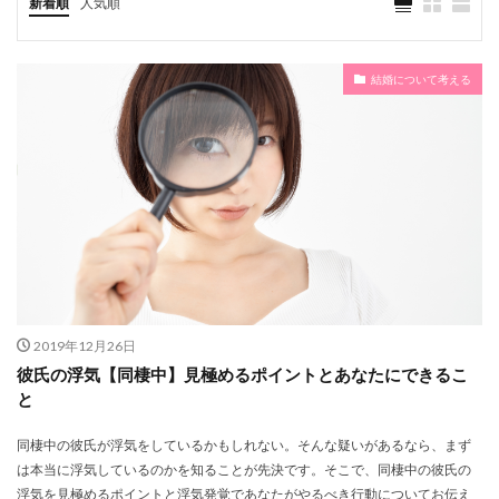
新着順
人気順
対処法
年賀状
年収
年下
年の差
平均
席次表
席札
届け出
小物
専門店
対処
幹事
寝顔
寂しい
結婚について考える
家計
家族
実家
定年
安い
宅配
季節
子供
年齢
幼馴染
指輪
意味
持ち物
拒否
披露宴
折半
手続き
手紙
手書き
手作り
感動
意見
悩み
引き出物
恋愛
性格
必要なこと
必要
心理
従兄弟
後悔
彼氏
彼女
引っ越し
生活
生花
嫌
身内
遠距離
違い
過ごし方
造花
退職
2019年12月26日
彼氏の浮気【同棲中】見極めるポイントとあなたにできるこ
迷い
返さない
辞めたくない
転職
赤口
と
選び方
赤
購入
賢い
費用
貯金
同棲中の彼氏が浮気をしているかもしれない。そんな疑いがあるなら、まず
貯蓄
負担
説得
誘い方
誕生日
は本当に浮気しているのかを知ることが先決です。そこで、同棲中の彼氏の
遠距離恋愛
郵送
証人
顔合わせ
黒
浮気を見極めるポイントと浮気発覚であなたがやるべき行動についてお伝え