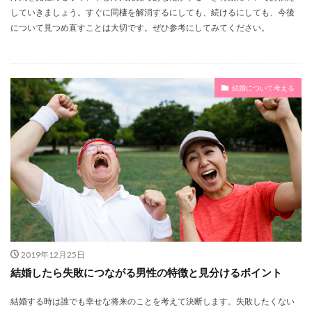
黄色
髪型
高学歴
高い
飾り付け
していきましょう。すぐに同棲を解消するにしても、続けるにしても、今後
について見つめ直すことは大切です。ぜひ参考にしてみてください。
食事会
食事
飛ばす
風船
顔
重さ
頻度
項目
靴
面白い
青
雨
難しい
離婚
集合写真
金額
証人欄
結婚について考える
訂正
男
種類
結婚祝い
結婚相手
結婚指輪
結婚式
結婚報告
結婚
簡単
節約
管理
窓口
秋
緊張
祝辞
祝儀
祝
着物
相談
相手
相場
白無垢
男性
男友達
結納
縁
言葉
花
親族
親戚
親の気持ち
親
装花
衣装
荷物
苦しい
花束
花嫁
色
老後
良い点
自由
自宅
自分で
2019年12月25日
自分
自作
脈アリ
背中
職業
職場
結婚したら失敗につながる男性の特徴と見分けるポイント
子あり
嫉妬
１０代
トラブル
ブーケ
ヒール
バラ
バツイチ
パーティドレス
結婚する時は誰でも幸せな将来のことを考えて決断します。失敗したくない