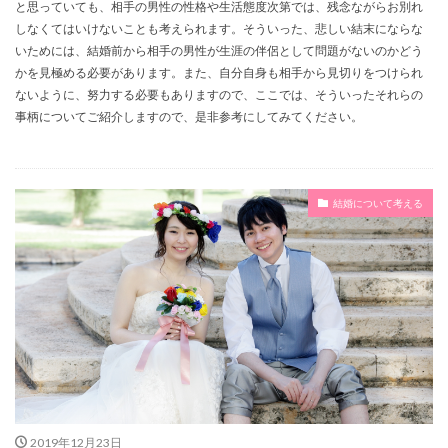
と思っていても、相手の男性の性格や生活態度次第では、残念ながらお別れ
ネックレス
ネイル
ネイビー
ドレス
しなくてはいけないことも考えられます。そういった、悲しい結末にならな
ドライフラワー
ブライダル
ドタキャン
いためには、結婚前から相手の男性が生涯の伴侶として問題がないのかどう
かを見極める必要があります。また、自分自身も相手から見切りをつけられ
デメリット
デザイン
テーブル
デート
ないように、努力する必要もありますので、ここでは、そういったそれらの
タイミング
スピーチ
スニーカー
ストレス
事柄についてご紹介しますので、是非参考にしてみてください。
ステンレス
ファッション
ブライダルフェアー
シングルマザー
ヘアーアレンジ
メイク
ムービー
マリッジブルー
マナー
ボレロ
結婚について考える
ボブ
ポイント
ヘッドドレス
ヘアスタイル
ヘアアレンジ
ベールガール
プラチナ
ベール
プロポーズ
プロフィールムービー
プロフィールブック
プロフィール
ブロッコリートス
プレッシャー
プレゼント
プリンセスライン
フラッシュモブ
シンプル
ショック
メッセージ
ウエディングドレス
お返し
お車代
お色直し
お礼
お泊り
2019年12月23日