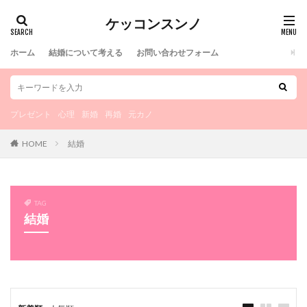
カテゴリー
ケッコンスンノ
ホーム
結婚について考える
お問い合わせフォーム
タグ
100均
新郎新婦
服装
書き間違い
プレゼント
心理
新婚
再婚
元カノ
書き方
時期
旧姓
旦那
既婚
旅行
HOME
結婚
方法
新郎
条件
新婦から
新婦
新婚
料理
文字入れ
文字
提出先
提出
捨印
捨てる
期間
楽しい
TAG
挙式
流れ
環境
理由
理想
独身
結婚
特徴
焼き増し
演出
準備
渡し方
浮気
洋髪
欠席
洋装
注意点
注意
決断
決め方
決め手
気になる
氏名
母子家庭
正社員
挨拶
指輪なし
生活費