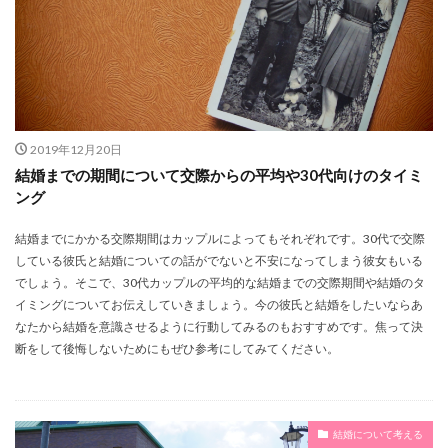
会話
会社
会場
休日
代表
付き合い方
黒字
検索
2019年12月20日
結婚までの期間について交際からの平均や30代向けのタイミ
ング
結婚までにかかる交際期間はカップルによってもそれぞれです。30代で交際
している彼氏と結婚についての話がでないと不安になってしまう彼女もいる
でしょう。そこで、30代カップルの平均的な結婚までの交際期間や結婚のタ
イミングについてお伝えしていきましょう。今の彼氏と結婚をしたいならあ
なたから結婚を意識させるように行動してみるのもおすすめです。焦って決
断をして後悔しないためにもぜひ参考にしてみてください。
結婚について考える