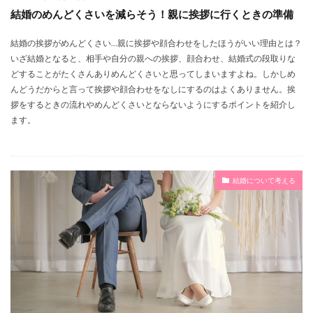
お呼ばれ
おすすめ
おしゃれ
オープニング
結婚のめんどくさいを減らそう！親に挨拶に行くときの準備
ウェルカムボード
ウエディング
ガーランド
結婚の挨拶がめんどくさい…親に挨拶や顔合わせをしたほうがいい理由とは？
イメージ
いとこ
アレンジ
アイテム
いざ結婚となると、相手や自分の親への挨拶、顔合わせ、結婚式の段取りな
どすることがたくさんありめんどくさいと思ってしまいますよね。しかしめ
アイデア
NG
37歳
３０代
2時間
んどうだからと言って挨拶や顔合わせをなしにするのはよくありません。挨
15歳
お金
カラー
ショートヘア
拶をするときの流れやめんどくさいとならないようにするポイントを紹介し
コマ撮り
ショート
ジャケット
しない
ます。
したくない
しおり
サプライズ
サブバッグ
サイン
サイズ
ご祝儀
コツ
カラードレス
コート
コーデ
ゲスト
結婚について考える
ケア
ケーキ
グローブ
グループ
グリーン
クラッチバッグ
キレイ
メガネ
メリット
婚約
印鑑
同棲
可愛い
受理
受付
収入
反対
友達
友人代表
友人
原因
印象
品物
午後
割合
判断
初デート
冬
写真