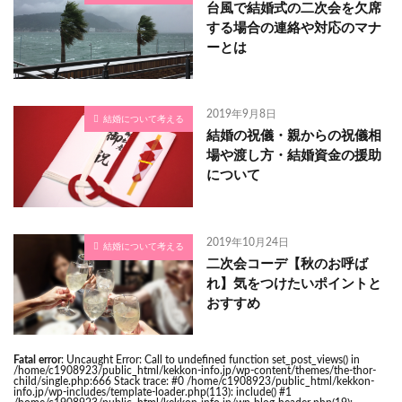
台風で結婚式の二次会を欠席
する場合の連絡や対応のマナ
ーとは
2019年9月8日
結婚について考える
結婚の祝儀・親からの祝儀相
場や渡し方・結婚資金の援助
について
2019年10月24日
結婚について考える
二次会コーデ【秋のお呼ば
れ】気をつけたいポイントと
おすすめ
Fatal error
: Uncaught Error: Call to undefined function set_post_views() in
/home/c1908923/public_html/kekkon-info.jp/wp-content/themes/the-thor-
child/single.php:666 Stack trace: #0 /home/c1908923/public_html/kekkon-
info.jp/wp-includes/template-loader.php(113): include() #1