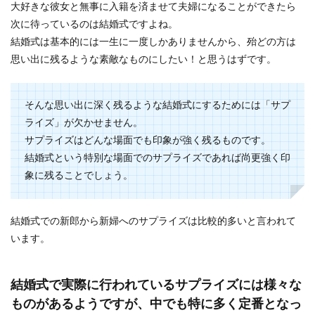
大好きな彼女と無事に入籍を済ませて夫婦になることができたら
「自分の誕生日に婚姻届を提出して受理してもら
いたいと思っても土日だった！」 このような場
次に待っているのは結婚式ですよね。
合、婚...
結婚式は基本的には一生に一度しかありませんから、殆どの方は
思い出に残るような素敵なものにしたい！と思うはずです。
結婚式会場で使われる装花をゲストに
そんな思い出に深く残るような結婚式にするためには「サプ
気付かれずに節約する方法
ライズ」が欠かせません。
サプライズはどんな場面でも印象が強く残るものです。
結婚式会場では、様々な場所で装花が使われま
結婚式という特別な場面でのサプライズであれば尚更強く印
す。 高砂の装花はもちろん、ゲストテーブルやマ
イク、ウェ...
象に残ることでしょう。
結婚式での新郎から新婦へのサプライズは比較的多いと言われて
結婚式のケーキの値段は段数や飾り付
います。
けによってかなり違います
結婚式のケーキにはいろいろな種類があります
結婚式で実際に行われているサプライズには様々な
が、自分たちの結婚式のケーキとなるとオリジナ
ものがあるようですが、中でも特に多く定番となっ
ルにしたい、豪...