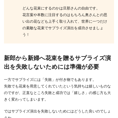
結婚式のサプライズ！新婦から新郎・
親友・ゲストへのサプライズ
どんな花束にするのかは旦那さんの自由です。
花言葉や本数に注目するのはもちろん奥さんとの思
結婚式に新婦からみんなへ、何かサプライズをし
い出の花なども上手く取り入れて、世界に一つだけ
たいと考えている女性もいるのではないでしょう
の素敵な花束でサプライズ演出を成功させましょ
か。 ...
う！
プロポーズはサプライズを演出！フラ
新郎から新婦へ花束を贈るサプライズ演
ッシュモブで踊るプロポーズ
出を失敗しないためには準備が必要
お付き合いをしている彼女にプロポーズをしよう
と考えている男性もいるのではないでしょうか。
一方でサプライズには「失敗」が付き物でもあります。
一生の思い出...
失敗でも花束を用意してくれていたという気持ちは嬉しいものな
のですが、正直なところ失敗と成功では「嬉しさ」の感じ方も大
きく変わってしまいます。
沖縄での挙式の参加者を家族のみにす
る時に知っておくべきこと
ではサプライズ演出を失敗しないためにはどうした良いのでしょ