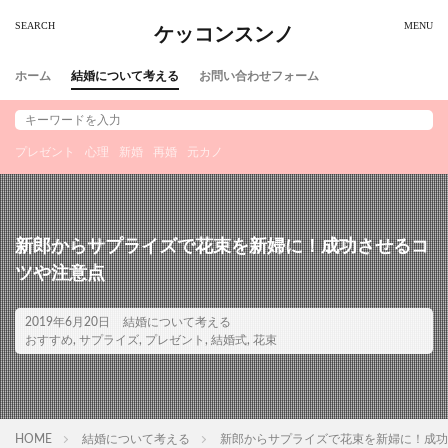
ケッコンスンノ
ホーム
結婚について考える
お問い合わせフォーム
プレゼント
心理
新婚
再婚
元カノ
新郎からサプライズで花束を新婦に！成功させるコ
ツや注意点
2019年6月20日
結婚について考える
おすすめ
,
サプライズ
,
プレゼント
,
結婚式
,
花束
HOME
結婚について考える
新郎からサプライズで花束を新婦に！成功