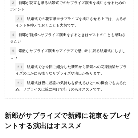
3
新郎が花束を贈る結婚式でのサプライズ演出を成功させるための
結婚式の衣装で新郎はどう選ぶべき？
ポイント
選ぶポイントを紹介
3.1
結婚式での花束贈呈サプライズを成功させる上では、あるポ
結婚式の衣装といえばやはり、ウエディングドレ
イントを抑えておくことも大切です。
スですよね。では、新郎は何を着ればいいのでし
4
新郎が新婦へサプライズ演出をするときはゲストのことも感動さ
ょうか？ ...
せたい
5
素敵なサプライズ演出やアイデアで思い出に残る結婚式にしまし
ょう
結婚式のオープニングに自作でムービ
5.1
結婚式では今回ご紹介した新郎から新婦への花束贈呈サプラ
ーを作るコツと注意点
イズのほかにも様々なサプライズや演出があります。
5.2
結婚式は親に感謝の気持ちを伝えるひとつの機会でもあるた
結婚式のオープニングで自作のオリジナルムービ
め、サプライズは親に向けて行うのもオススメです。
ーを流したいという人もいるでしょう。 せっかく
の結婚式...
新郎がサプライズで新婦に花束をプレゼ
婚姻届を提出できる曜日を確認！土日
ントする演出はオススメ
に受理してもらう方法を解説