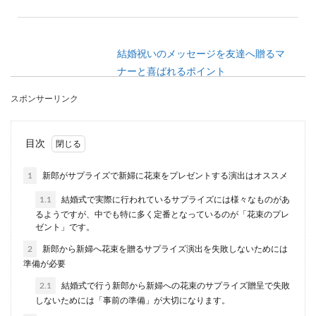
結婚祝いのメッセージを友達へ贈るマ
ナーと喜ばれるポイント
スポンサーリンク
結婚祝いのメッセージを友達に贈るなら、心に残
るような喜ばれるメッセージを贈りたいと思いま
せんか？もち...
目次
1
新郎がサプライズで新婦に花束をプレゼントする演出はオススメ
髪型をバッチリセットして結婚式に子
1.1
結婚式で実際に行われているサプライズには様々なものがあ
供も出席させるなら
るようですが、中でも特に多く定番となっているのが「花束のプレ
ゼント」です。
結婚式にお呼ばれするのは、大人だけではありま
2
新郎から新婦へ花束を贈るサプライズ演出を失敗しないためには
せん。 家族ぐるみの付き合いであれば、旦那さん
準備が必要
だけでは...
2.1
結婚式で行う新郎から新婦への花束のサプライズ贈呈で失敗
しないためには「事前の準備」が大切になります。