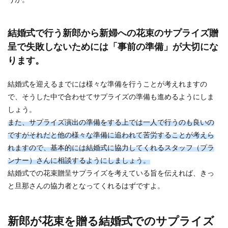
うか。
結婚式を挙げる時に、地元や現在生活している土
地で行うのも良いですが、中には沖縄で挙式をす
る人もいます...
結婚式で行う新郎から新婦への花束のサプライズ贈
呈で失敗しないためには「事前の準備」が大切にな
ります。
結婚したら失敗につながる男性の特徴
と見分けるポイント
結婚式を迎えるまでには様々な準備を行うことが考えれますの
で、そうした中で合わせてサプライズの準備も進めるようにしま
結婚する時は誰でも幸せな将来のことを考えて決
しょう。
断します。 失敗したくないと思っていても、相手
の男性の...
また、サプライズ演出の準備をする上では一人で行うのも良いの
ですがそれだと他の様々な準備に追われて苦労することが考えら
れますので、基本的には結婚式に協力してくれるスタッフ（プラ
ンナー）さんに相談するようにしましょう。
結婚式での花束贈呈サプライズを考えている旨を伝えれば、きっ
と旦那さんの協力者となってくれるはずですよ。
新郎が花束を贈る結婚式でのサプライズ