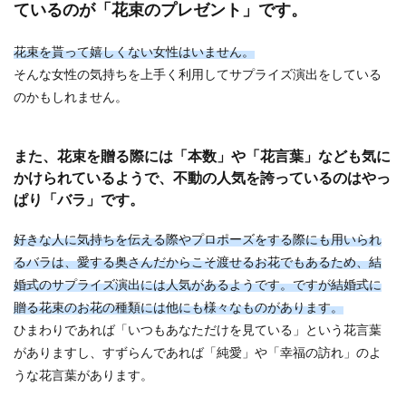
ているのが「花束のプレゼント」です。
花束を貰って嬉しくない女性はいません。
娘の結婚に反対！親が結婚に反対する
そんな女性の気持ちを上手く利用してサプライズ演出をしている
理由と親を説得する方法
のかもしれません。
好きな人と結婚をしたいと思っても、親が結婚に
反対をして結婚することができないという女性も
また、花束を贈る際には「本数」や「花言葉」なども気に
いるのではな...
かけられているようで、不動の人気を誇っているのはやっ
ぱり「バラ」です。
結婚はタイミングと縁がポイント！幸
好きな人に気持ちを伝える際やプロポーズをする際にも用いられ
せになるためにできること
るバラは、愛する奥さんだからこそ渡せるお花でもあるため、結
婚式のサプライズ演出には人気があるようです。ですが結婚式に
結婚はタイミングとよく言いますが、それと同時
贈る花束のお花の種類には他にも様々なものがあります。
に良いご縁に恵まれるタイミングこそが、それに
ひまわりであれば「いつもあなただけを見ている」という花言葉
繋がるのでは...
がありますし、すずらんであれば「純愛」や「幸福の訪れ」のよ
うな花言葉があります。