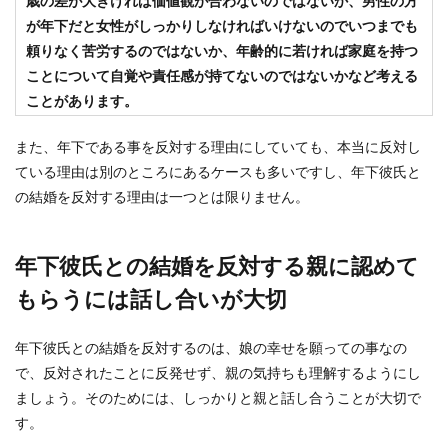
歳の差が大きければ価値観が合わないのではないか、男性の方
両家顔合わせの場所決めとは？遠距離
が年下だと女性がしっかりしなければいけないのでいつまでも
のときはココがおすすめ
頼りなく苦労するのではないか、年齢的に若ければ家庭を持つ
ことについて自覚や責任感が持てないのではないかなど考える
遠距離の結婚相手との両家顔合わせは場所をどこ
にするべきなのでしょうか？ 両親が働いていた
ことがあります。
り、体...
また、年下である事を反対する理由にしていても、本当に反対し
ている理由は別のところにあるケースも多いですし、年下彼氏と
の結婚を反対する理由は一つとは限りません。
余興をお願いした時のお礼は、グルー
プの場合どうしたら良いのか
年下彼氏との結婚を反対する親に認めて
結婚式で友達に余興をお願いした時にお礼を渡す
場合と渡さない場合があります。 仮にお礼を渡す
もらうには話し合いが大切
場合、そ...
年下彼氏との結婚を反対するのは、娘の幸せを願っての事なの
で、反対されたことに反発せず、親の気持ちも理解するようにし
新婚生活が苦しい…お金がなくて生活
ましょう。そのためには、しっかりと親と話し合うことが大切で
が苦しい夫婦へアドバイス
す。