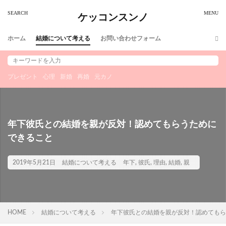
ケッコンスンノ
ホーム
結婚について考える
お問い合わせフォーム
プレゼント
心理
新婚
再婚
元カノ
年下彼氏との結婚を親が反対！認めてもらうために
できること
2019年5月21日
結婚について考える
年下
,
彼氏
,
理由
,
結婚
,
親
HOME
結婚について考える
年下彼氏との結婚を親が反対！認めてもら