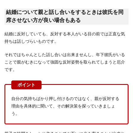
楽しみだった新婚生活も今はもう苦しいだけしか
ない…そう感じてしまう理由は色々あると思いま
結婚について親と話し合いをするときは彼氏を同
すが、一番多...
席させない方が良い場合もある
結婚に反対していても、反対する本人がいる目の前では正直な気
カラーのブーケの値段とは？品のある
持ちは話しづらいものです。
カラーブーケについて
それではちゃんとした話し合いは出来ませんし、年下彼氏がいる
カラーでブーケを用意するとなると、値段はどの
ことで親がむきになって強固な反対姿勢を取られてしまうと厄介
くらになるのでしょうか？ブーケの値段は、どん
です。
な大きさにす...
自分の気持ちばかり押し付けるのではなく、親が反対する
理由を具体的に聞いて、その解決策を探っていきましょ
う。