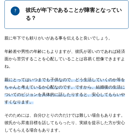
結婚式会場では、様々な場所で装花が使われま
彼氏が年下であることが障害となってい
す。 高砂の装花はもちろん、ゲストテーブルやマ
る？
イク、ウェ...
親に年下でも頼りがいがある事を伝えると良いでしょう。
結婚メッセージで友達を祝福！喜ばれ
るポイントやマナーを紹介
年齢差や男性の年齢にもよりますが、彼氏が若いのであれば経済
面から苦労することを心配していることは容易く想像できますよ
結婚のお祝いメッセージを友達に贈るときは、マ
ね。
ナーにも注意しなければなりません。 どんなメッ
セージに...
親にとってはいつまでも子供なので、どう生活していくのか等を
ちゃんと考えているか心配なのです。ですから、結婚後の生活に
ついてのビジョンを具体的に話したりすると、安心してもらいや
遠距離恋愛カップルの結婚・住む場所
すくなります。
は同じが良い？新居の決め方
そのためには、自分ひとりの力だけでは難しい場合もあります。
遠距離恋愛で愛を育み、結婚が決まったカップル
彼氏から昇進目標を話してもらったり、実績を提示した方が安心
の中には、結婚後に二人が住む場所はどこが良い
してもらえる場合もあります。
のか、新居に...