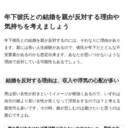
年下彼氏との結婚を親が反対する理由や
結婚のめんどくさいを減らそう！親に
気持ちを考えましょう
挨拶に行くときの準備
年下彼氏との結婚を親が反対するのには、それなりに理由があり
結婚の挨拶がめんどくさい…親に挨拶や顔合わせ
をしたほうがいい理由とは？ いざ結婚となると、
ます。親には長い人生経験があるので、彼氏が年下だとどんな不
相手...
安要素があるのかも想定出来ます。あなたが思いつかないような
理由で反対している可能性もあるでしょう。
いとこの結婚式に着物で出席する場
結婚を反対する理由は、収入や浮気の心配が多い
合、どんな着物にすべきか
男は若い女性が好きというイメージが根強くあるので、いずれは
いとこが結婚式を挙げるとなった時に少し困るの
自分の娘より若い女性が良くなって浮気をするのでは？と考える
が、着ていくものです。 友人であればドレスで決
まりです...
親世代も多いです。その時、娘が悲しむのは避けたいと思うのは
親心ですよね。