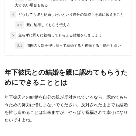
方が良い場合もある
ブライダルメイクは自分でしたい！と
いう花嫁さんへアドバイス
4
どうしても彼と結婚したいという自分の気持ちを親に伝えること
4.1
親に納得してもらう伝え方
ブライダルメイクはプロにお願いするのではなく
自分でしたい！という方もいるのではないでしょ
5
焦らずに周りに祝福してもらえる結婚をしましょう
うか。 プ...
5.1
周囲の反対を押し切って結婚すると後悔する可能性も高い
結婚式の席次表に載せるプロフィール
の項目の例について知りたい
年下彼氏との結婚を親に認めてもらうた
めにできることとは
結婚式を行う際は、決めることが山程あります
が、その中の一つに席次表に載せるプロフィール
があります。 ...
年下彼氏との結婚を自分の親が反対されているなら、認めてもら
うための努力は惜しまないでください。反対されたままでも結婚
を推し進めることは出来ますが、やっぱり祝福されて幸せになり
たいですよね。
結婚式会場で使われる装花をゲストに
気付かれずに節約する方法