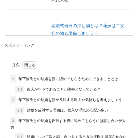
スなどの記...
結婚式当日の持ち物とは？花嫁は二次
会の物も準備しましょう
スポンサーリンク
結婚式で花嫁が必要な持ち物とは？当日に準備を
する人は少ないと思いますが、持ち物リストを作
って当日に確...
目次
1
年下彼氏との結婚を親に認めてもらうためにできることとは
従兄弟同士は結婚できるか解説！結婚
1.1
彼氏が年下であることが障害となっている？
のメリットとデメリット
2
年下彼氏との結婚を親が反対する理由や気持ちを考えましょう
従兄弟同士で恋愛をしている恋人たちの中には、
2.1
結婚を反対する理由は、収入や浮気の心配が多い
従兄弟同士でも結婚することができるか気になる
人もいるので...
3
年下彼氏との結婚を反対する親に認めてもらうには話し合いが大
切
3.1
結婚について親と話し合いをするときは彼氏を同席させない