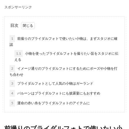
スポンサーリンク
結婚することをきっかけに、それまで正社員とし
て働いていた会社を退職しようか悩んでいる人も
いるのではな...
目次
1
前撮りのブライダルフォトで使いたい小物は、まずスタジオに確
結婚報告の方法【親戚編】報告のタイ
認
ミングとポイントを解説
1.1
小物を使ったブライダルフォトを撮りたい旨をスタジオに伝
える
結婚することが決まったら、親や職場・友人・親
2
イメージ通りのブライダルフォトにするためにポーズや小物を打
戚などに結婚の報告をすることになります。 職場
ち合わせ
や友...
3
ブライダルフォトとして人気の小物はガーランド
4
バルーンはブライダルフォトにも披露宴にもおすすめ
カラードレスが赤の場合のブーケの選
5
運命の赤い糸をブライダルフォトのアイテムに
び方とポイント
カラードレスの色を赤にした時、どんな色や形の
ブーケがいいのか悩みませんか？ そこで、赤のカ
前撮りのブライダルフォトで使いたい小