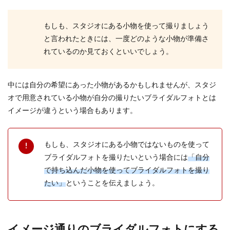
シングルマザーの再婚は難しいという印象があり
ます。結婚が自分だけの問題ではなく、大切なお
もしも、スタジオにある小物を使って撮りましょう
子様にとって...
と言われたときには、一度どのような小物が準備さ
れているのか見ておくといいでしょう。
花嫁におすすめのヘアスタイル「ボ
中には自分の希望にあった小物があるかもしれませんが、スタジ
ブ」のアレンジ方法をご紹介
オで用意されている小物が自分の撮りたいブライダルフォトとは
「花嫁のヘアスタイルはロングじゃないといろい
イメージが違うという場合もあります。
ろアレンジできない」と現在のボブから髪の毛を
伸ばそうとす...
もしも、スタジオにある小物ではないものを使って
ブライダルフォトを撮りたいという場合には
「自分
で持ち込んだ小物を使ってブライダルフォトを撮り
結婚式のプロフィールブックを手作り
たい」
ということを伝えましょう。
するメリットと注意点
結婚式の楽しみの一つにもなっているプロフィー
ルブックですが、自分たちで手作りしてはいかが
イメージ通りのブライダルフォトにする
でしょうか。...