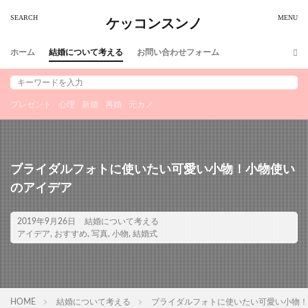
ケッコンスンノ
ホーム
結婚について考える
お問い合わせフォーム
プレゼント
心理
新婚
再婚
元カノ
ブライダルフォトに使いたい可愛い小物！小物使い
のアイデア
2019年9月26日
結婚について考える
アイデア
,
おすすめ
,
写真
,
小物
,
結婚式
HOME
結婚について考える
ブライダルフォトに使いたい可愛い小物！