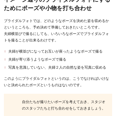
ためにポーズや小物を打ち合わせ
プロフィールムービーを自作するコツ
ブライダルフォトでは、どのようなポーズを決めた姿を収めるか
とおしゃれに見せる工夫
というところも、予め決めて準備しておきたいところです。
夫婦横並びで撮るにしても、いろいろなポーズでブライダルフォ
プロフィールムービーは機材さえあれば自作する
トを撮ることが出来るわけです。
ことができますが、どうせ作るなら、おしゃれな
プロフィール...
夫婦が横並びになってお互いが座ったようなポーズで撮る
夫婦が寄り添うようなポーズで撮る
写真を意識していない、夫婦２人の自然な姿を写真に収める
婚姻届の証人を親以外に頼みたい！選
び方やマナーと注意点
このようにブライダルフォトというのは、こうでなければいけな
いと決められたポーズというものはないのです。
婚姻届の証人を親以外にお願いしたいというカッ
プルもいるでしょう。 婚姻届の証人は親以外でも
基準を満...
自分たちが撮りたいポーズを考えておき、スタジオ
のスタッフたちと打ち合わせをしておきましょう。