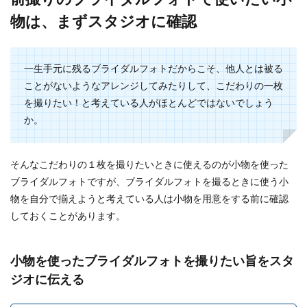
ラードレ...
物は、まずスタジオに確認
プロポーズに指輪なしはショック！知
一生手元に残るブライダルフォトだからこそ、他人とは被る
って欲しい結婚の考え方
ことがないようなアレンジしてみたりして、こだわりの一枚
を撮りたい！と考えている人がほとんどではないでしょう
彼からのプロポーズが指輪なしでショックを受け
か。
てしまったあなた。 このショックの気持ちのまま
だと結婚...
そんなこだわりの１枚を撮りたいときに使えるのが小物を使った
ブライダルフォトですが、ブライダルフォトを撮るときに使う小
結婚式のゲストの髪型のマナーや注意
物を自分で揃えようと考えている人は小物を用意をする前に確認
点とおすすめアレンジを紹介
しておくことがあります。
結婚式にゲストとして招待されたら、服装だけで
はなく髪型についても悩んでしまいます。 例え
小物を使ったブライダルフォトを撮りたい旨をスタ
ば、ロング...
ジオに伝える