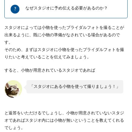
彼氏との結婚を本格的に考えると不安
なぜスタジオに予め伝える必要があるのか？
になる女性は多い
結婚を考えた時、多くの女性は結婚に対して不安
スタジオによっては小物を使ったブライダルフォトを撮ることが
になることでしょう。 「彼氏の事は好きなの
出来るように、既に小物の準備がなされている場合があるので
に…」と、自...
す。
そのため、まずはスタジオに小物を使ったブライダルフォトを撮
りたいと考えていることを伝えてみましょう。
彼氏の収入が低いことで結婚をためら
う時にチェックするべきこと
すると、小物が用意されているスタジオであれば
彼氏との結婚を考えた時に、彼氏の収入がどれく
「スタジオにある小物を使って撮りましょう！」
らいあるのか、というのは重要なポイントです。
安定した結婚...
と返答をいただけるでしょうし、小物が用意されていないスタジ
シングルマザーの再婚が難しい理由と
オであればスタジオ内には小物が無いということを教えてくれる
幸せな再婚へのルール
でしょう。