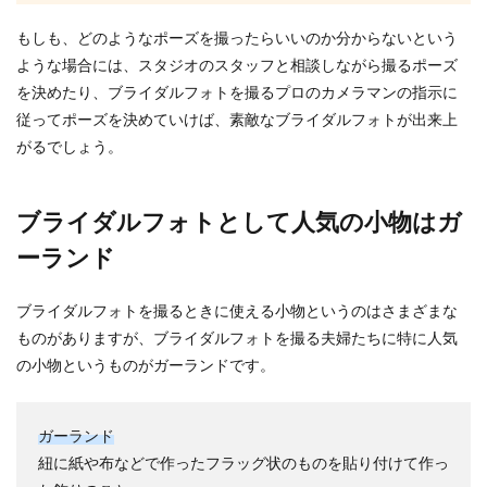
結婚式や二次会での髪型のマナーと簡
もしも、どのようなポーズを撮ったらいいのか分からないという
単おすすめヘアアレンジ
ような場合には、スタジオのスタッフと相談しながら撮るポーズ
結婚式や二次会にゲストとして参列するときの髪
を決めたり、ブライダルフォトを撮るプロのカメラマンの指示に
型は、結婚式らしく華やかにするなら美容室に行
従ってポーズを決めていけば、素敵なブライダルフォトが出来上
ってプロにお...
がるでしょう。
ブライダルフォトとして人気の小物はガ
ーランド
ブライダルフォトを撮るときに使える小物というのはさまざまな
ものがありますが、ブライダルフォトを撮る夫婦たちに特に人気
の小物というものがガーランドです。
ガーランド
紐に紙や布などで作ったフラッグ状のものを貼り付けて作っ