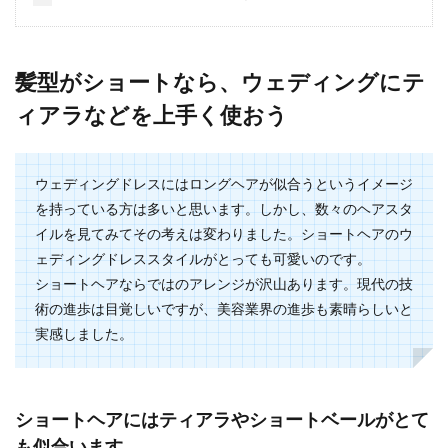
結婚式の衣装といえばやはり、ウエディングドレ
スですよね。では、新郎は何を着ればいいのでし
ょうか？ ...
髪型がショートなら、ウェディングにテ
ィアラなどを上手く使おう
結婚式での上着やジャケットの選び方
のマナーやおすすめを紹介
ウェディングドレスにはロングヘアが似合うというイメージ
結婚式で上着やジャケットを着て行くなら、どん
を持っている方は多いと思います。しかし、数々のヘアスタ
な物を選んだらいいのか悩む人も多いのではない
イルを見てみてその考えは変わりました。ショートヘアのウ
でしょうか。...
ェディングドレススタイルがとっても可愛いのです。
ショートヘアならではのアレンジが沢山あります。現代の技
術の進歩は目覚しいですが、美容業界の進歩も素晴らしいと
結婚式のオープニングに自作でムービ
実感しました。
ーを作るコツと注意点
結婚式のオープニングで自作のオリジナルムービ
ーを流したいという人もいるでしょう。 せっかく
ショートヘアにはティアラやショートベールがとて
の結婚式...