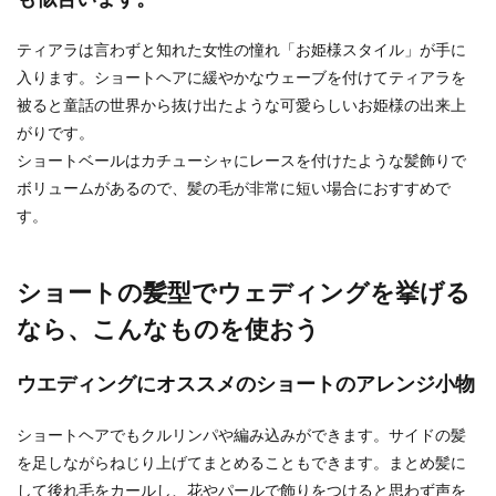
も似合います。
ティアラは言わずと知れた女性の憧れ「お姫様スタイル」が手に
入ります。ショートヘアに緩やかなウェーブを付けてティアラを
祝儀の相場について。親から子供へ渡
被ると童話の世界から抜け出たような可愛らしいお姫様の出来上
す結婚資金の考え方
がりです。
子供が結婚をする場合には、親からのご祝儀とい
ショートベールはカチューシャにレースを付けたような髪飾りで
うのは必要なものなのでしょうか？ 新郎新婦の親
ボリュームがあるので、髪の毛が非常に短い場合におすすめで
という立...
す。
ショートの髪型でウェディングを挙げる
結婚式で余興をする際の挨拶の仕方な
どについて知りたい
なら、こんなものを使おう
結婚式で欠かせないものにひとつに余興がありま
ウエディングにオススメのショートのアレンジ小物
す。 しかし、挨拶もせずに、いきなり始めていき
なり締め...
ショートヘアでもクルリンパや編み込みができます。サイドの髪
を足しながらねじり上げてまとめることもできます。まとめ髪に
して後れ毛をカールし、花やパールで飾りをつけると思わず声を