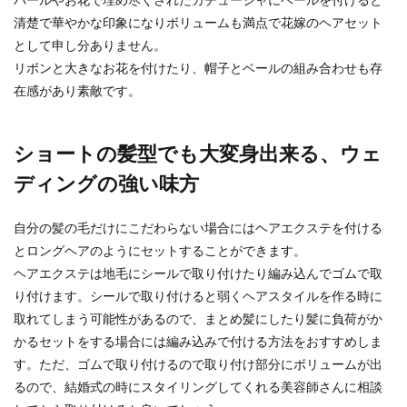
パールやお花で埋め尽くされたカチューシャにベールを付けると
清楚で華やかな印象になりボリュームも満点で花嫁のヘアセット
として申し分ありません。
余興でみんなを感動させるムービーを
リボンと大きなお花を付けたり、帽子とベールの組み合わせも存
作るには
在感があり素敵です。
結婚式の余興で、ムービーを流すのは定番のひと
つですが、せっかく作るのでしたら、見た人を感
ショートの髪型でも大変身出来る、ウェ
動させるよう...
ディングの強い味方
自分の髪の毛だけにこだわらない場合にはヘアエクステを付ける
とロングヘアのようにセットすることができます。
ヘアエクステは地毛にシールで取り付けたり編み込んでゴムで取
り付けます。シールで取り付けると弱くヘアスタイルを作る時に
取れてしまう可能性があるので、まとめ髪にしたり髪に負荷がか
かるセットをする場合には編み込みで付ける方法をおすすめしま
す。ただ、ゴムで取り付けるので取り付け部分にボリュームが出
るので、結婚式の時にスタイリングしてくれる美容師さんに相談