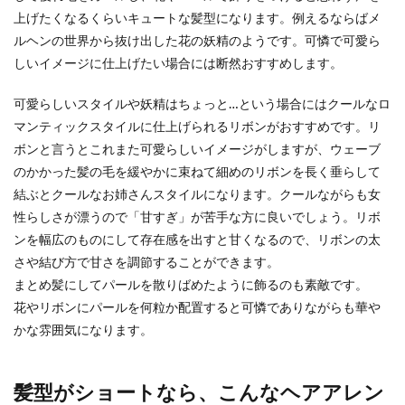
クラッチバッグを結婚式に持って行く
上げたくなるくらいキュートな髪型になります。例えるならばメ
時、中身は何を入れるのか
ルヘンの世界から抜け出した花の妖精のようです。可憐で可愛ら
しいイメージに仕上げたい場合には断然おすすめします。
クラッチバッグは、結婚式やパーティーなど、フ
ォーマルな場面で活躍するおしゃれなバッグで
す。 素敵な...
可愛らしいスタイルや妖精はちょっと…という場合にはクールなロ
マンティックスタイルに仕上げられるリボンがおすすめです。リ
ボンと言うとこれまた可愛らしいイメージがしますが、ウェーブ
のかかった髪の毛を緩やかに束ねて細めのリボンを長く垂らして
従兄弟同士は結婚できるか解説！結婚
結ぶとクールなお姉さんスタイルになります。クールながらも女
のメリットとデメリット
性らしさが漂うので「甘すぎ」が苦手な方に良いでしょう。リボ
従兄弟同士で恋愛をしている恋人たちの中には、
ンを幅広のものにして存在感を出すと甘くなるので、リボンの太
従兄弟同士でも結婚することができるか気になる
さや結び方で甘さを調節することができます。
人もいるので...
まとめ髪にしてパールを散りばめたように飾るのも素敵です。
花やリボンにパールを何粒か配置すると可憐でありながらも華や
かな雰囲気になります。
子連れ再婚が難しい理由と成功のカ
ギ。子供を最優先に考えよう
髪型がショートなら、こんなヘアアレン