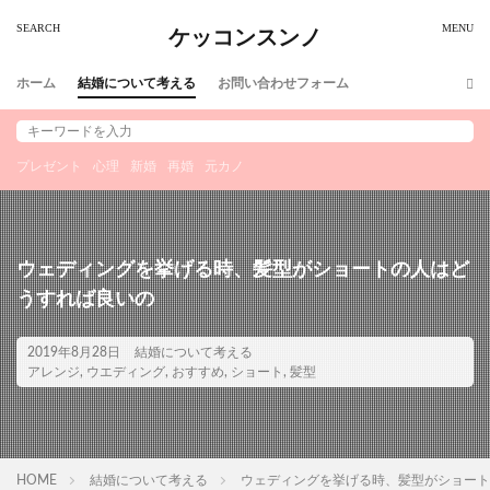
ケッコンスンノ
ホーム
結婚について考える
お問い合わせフォーム
プレゼント
心理
新婚
再婚
元カノ
ウェディングを挙げる時、髪型がショートの人はど
うすれば良いの
2019年8月28日
結婚について考える
アレンジ
,
ウエディング
,
おすすめ
,
ショート
,
髪型
HOME
結婚について考える
ウェディングを挙げる時、髪型がショート