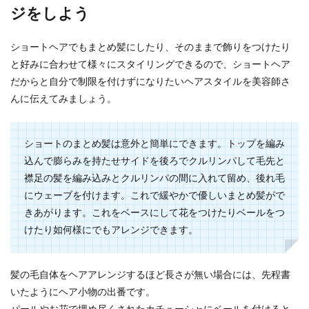
子連れ再婚は難しい…シングルマザーの方が直面
ジをしよう
する悩みではないでしょうか。 もちろん子連れの
方でも幸...
ショートヘアでもまとめ髪にしたり、そのままで飾りをつけたり
と好みに合わせて様々にスタイリングできるので、ショートヘア
だからと自分で制限を付けずになりたいヘアスタイルを美容師さ
ウェルカムボードの文字を手書きする
んに伝えてみましょう。
時のおすすめアイデア
結婚式で使うウェルカムボードは、専門のプロに
ショートのまとめ髪は意外と簡単にできます。トップを編み
お願いする場合と、友だちや知り合いににお願い
込んで膨らみを持たせサイドを後ろでクルリンパして毛先と
する場合があ...
襟足の髪を編み込みとクルリンパの間に入れて留め、後れ毛
にウェーブを付けます。これで緩やかで優しいまとめ髪がで
きあがります。これをベースにして花をつけたりベールをつ
テーブルコーディネートのコツ！結婚
けたり如何様にでもアレンジできます。
式を節約して素敵に演出
結婚式の費用を節約しようと考えたとき、テーブ
髪の毛自体をヘアアレンジするほど長さが無い場合には、先程書
ルコーディネートの部分でも何か節約することは
いたようにヘア小物の出番です。
できないか、...