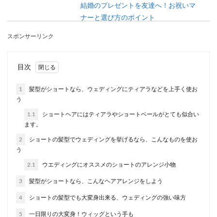
結婚のプレゼントを友達へ！お祝いマ
ナーと選び方のポイント
スポンサーリンク
結婚祝いのプレゼントを友達へ贈りたいけど、ど
んなものを選んだらいいのか悩みませんか？せっ
かくなら相手...
目次
1
髪型がショートなら、ウェディングにティアラなどを上手く使お
30歳から婚活を始める女性に知ってほ
う
しいポイント
1.1
ショートヘアにはティアラやショートベールがとても似合い
ます。
今まで結婚に興味がなかったという人が、30歳に
2
ショートの髪型でウェディングを挙げるなら、こんなものを使お
なってようやく婚活を始めようとするのは、珍し
う
いことでは...
2.1
ウエディングにオススメのショートのアレンジ小物
3
髪型がショートなら、こんなヘアアレンジをしよう
結婚式の衣装で新郎はどう選ぶべき？
4
ショートの髪型でも大変身出来る、ウェディングの強い味方
選ぶポイントを紹介
5
一日限りの大変身！ウィッグという手も