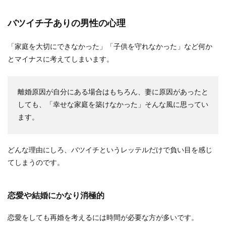
ウェディングブーケを生花ではなく造花にする人
が増えていますが、その理由は価格が安いこと。
バツイチ子ありの男性の心理
でも安い...
「家庭を大切にできなかった」「子供を守れなかった」など何か
とマイナスに考えてしまいます。
結婚式のケーキの値段は段数や飾り付
けによってかなり違います
離婚原因が自分にある場合はもちろん、妻に原因があったと
結婚式のケーキにはいろいろな種類があります
しても、「幸せな家庭を築けなかった」そんな風に思ってい
が、自分たちの結婚式のケーキとなるとオリジナ
ます。
ルにしたい、豪...
どんな理由にしろ、バツイチというレッテルだけで負い目を感じ
てしまうのです。
結婚のご祝儀を親から子へ！気になる
相場や渡すタイミングを紹介
恋愛や結婚にかなり消極的
子供への結婚のご祝儀について、親が子供に渡す
ご祝儀は一般的にどのくらいなのでしょうか？普
恋愛をしても再婚を考えるには時間が必要な方が多いです。
通のゲストは...