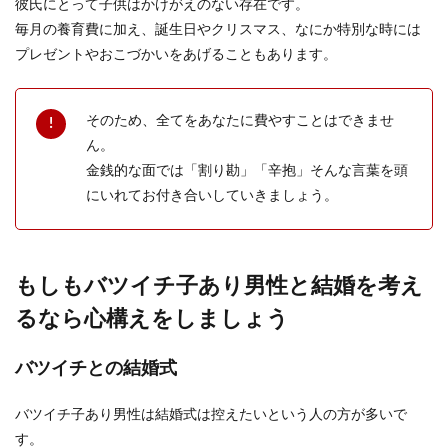
彼氏にとって子供はかけがえのない存在です。
好きな男性と結婚したいと親に報告した時、結婚
に反対されてしまうと、とても悲しい気持ちを抱
毎月の養育費に加え、誕生日やクリスマス、なにか特別な時には
えることにな...
プレゼントやおこづかいをあげることもあります。
そのため、全てをあなたに費やすことはできませ
従兄弟同士は結婚できるか解説！結婚
ん。
のメリットとデメリット
金銭的な面では「割り勘」「辛抱」そんな言葉を頭
にいれてお付き合いしていきましょう。
従兄弟同士で恋愛をしている恋人たちの中には、
従兄弟同士でも結婚することができるか気になる
人もいるので...
もしもバツイチ子あり男性と結婚を考え
るなら心構えをしましょう
バツイチとの結婚式
バツイチ子あり男性は結婚式は控えたいという人の方が多いで
す。