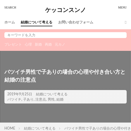
ケッコンスンノ
ホーム
結婚について考える
お問い合わせフォーム
プレゼント
心理
新婚
再婚
元カノ
バツイチ男性で子ありの場合の心理や付き合い方と
結婚の注意点
2019年9月25日
結婚について考える
バツイチ
,
子あり
,
注意点
,
男性
,
結婚
HOME
結婚について考える
バツイチ男性で子ありの場合の心理や付き