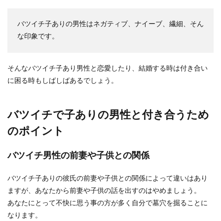
バツイチ子ありの男性はネガティブ、ナイーブ、繊細、そん
初デートは会話の「たちつてと」を意
な印象です。
識して！会話上手になる方法
そんなバツイチ子あり男性と恋愛したり、結婚する時は付き合い
好きな男性と初デートの日を迎えたら、どんな会
話をすれば良いのかわからずに、少し緊張してし
に困る時もしばしばあるでしょう。
まうものです...
バツイチで子ありの男性と付き合うため
婚姻届の証人を親以外に頼みたい！選
のポイント
び方やマナーと注意点
バツイチ男性の前妻や子供との関係
婚姻届の証人を親以外にお願いしたいというカッ
プルもいるでしょう。 婚姻届の証人は親以外でも
バツイチ子ありの彼氏の前妻や子供との関係によって違いはあり
基準を満...
ますが、あなたから前妻や子供の話を出すのはやめましょう。
あなたにとって不快に思う事の方が多く自分で墓穴を掘ることに
なります。