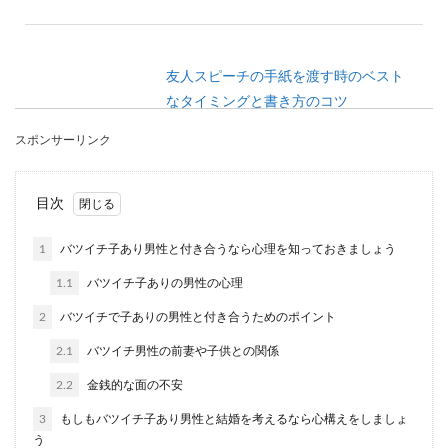
友人スピーチの手紙を渡す時のベスト
なタイミングと書き方のコツ
スポンサーリンク
とても仲の良い友人の喜ばしい結婚。結婚式で友
人スピーチを頼まれることになった場合、嬉しい
反面緊張もし...
目次
1
バツイチ子あり男性と付き合うなら心理を知っておきましょう
男友達に旅行に誘われた！行くか悩ん
1.1
バツイチ子ありの男性の心理
だときに考えるポイント
2
バツイチで子ありの男性と付き合うためのポイント
付き合っていない男友達から突然旅行に誘われた
2.1
バツイチ男性の前妻や子供との関係
ら、彼がどうして旅行に誘ってきたのか理由も気
になるし、一...
2.2
金銭的な面の不安
3
もしもバツイチ子あり男性と結婚を考えるなら心構えをしましょ
う