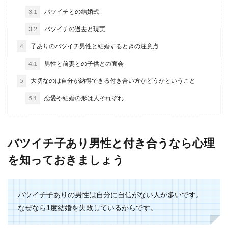
娘の結婚相手の年収が気になるのは普
3.1
バツイチとの結婚式
通？安心な年収について
3.2
バツイチの過去と現実
娘の結婚相手の年収はどのくらいであれば親は安
4
子ありのバツイチ男性と結婚するときの注意点
心するのでしょうか？できるだけ自分の子供には
苦労をさせた...
4.1
男性と前妻との子供との面会
5
大切なのは自分が納得できる付き合い方かどうかということ
5.1
恋愛や結婚の形は人それぞれ
おしゃれで目を引くガーランドの作り
方！顔合わせの写真に大活躍
両家の顔合わせの席も思い出の1つとして、写真
バツイチ子あり男性と付き合うなら心理
を残される方が増えています。そして写真映えを
を知っておきましょう
する小道具を...
バツイチ子ありの男性は自分に自信がない人が多いです。
造花ブーケは安いがメリットもたくさ
なぜなら1度結婚を失敗しているからです。
ん！造花ブーケの選び方