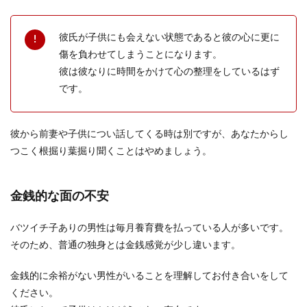
彼女が結婚の話をしないときに確認す
るポイントや注意点を紹介
彼氏が子供にも会えない状態であると彼の心に更に
彼女と結婚をしたいのに、彼女からは結婚の話を
傷を負わせてしまうことになります。
しないと自分と結婚する気はないのではと考えて
彼は彼なりに時間をかけて心の整理をしているはず
しまいます。...
です。
年の差結婚を反対する親の説得方法。
彼から前妻や子供につい話してくる時は別ですが、あなたからし
後悔のない結婚に向けて
つこく根掘り葉掘り聞くことはやめましょう。
年の差のある彼氏と付き合っている場合、親への
報告のタイミングというのも難しものです。反対
金銭的な面の不安
されるのが目...
バツイチ子ありの男性は毎月養育費を払っている人が多いです。
そのため、普通の独身とは金銭感覚が少し違います。
結婚に反対！親が娘の結婚に反対する
金銭的に余裕がない男性がいることを理解してお付き合いをして
理由と親を説得する方法
ください。