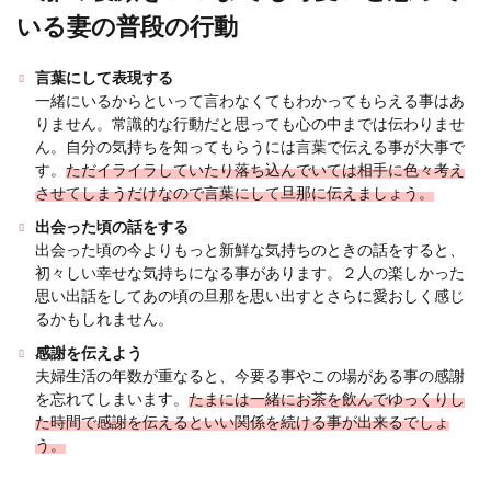
海外の面白映像などで、フラッシュモブを使った
いる妻の普段の行動
演出でプロポーズをする場面を見たことがありま
すでしょうか...
言葉にして表現する
一緒にいるからといって言わなくてもわかってもらえる事はあ
りません。常識的な行動だと思っても心の中までは伝わりませ
同棲してから結婚すると離婚しやす
ん。自分の気持ちを知ってもらうには言葉で伝える事が大事で
す。
ただイライラしていたり落ち込んでいては相手に色々考え
い？結婚に向いている相手
させてしまうだけなので言葉にして旦那に伝えましょう。
同棲をしてから結婚をすると離婚してしまうので
出会った頃の話をする
は？同棲中は上手くいっていたのに、結婚したら
出会った頃の今よりもっと新鮮な気持ちのときの話をすると、
なんだかギク...
初々しい幸せな気持ちになる事があります。２人の楽しかった
思い出話をしてあの頃の旦那を思い出すとさらに愛おしく感じ
るかもしれません。
感謝を伝えよう
シングルマザーの再婚に失敗しない相
夫婦生活の年数が重なると、今要る事やこの場がある事の感謝
手選び！幸せな再婚をしよう
を忘れてしまいます。
たまには一緒にお茶を飲んでゆっくりし
た時間で感謝を伝えるといい関係を続ける事が出来るでしょ
シングルマザーとして子供を育ている人の中に
う。
は、将来再婚をして新しい家庭を築きたいと考え
ている人もいる...