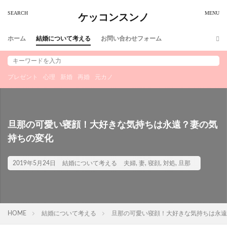
ケッコンスンノ
ホーム
結婚について考える
お問い合わせフォーム
プレゼント
心理
新婚
再婚
元カノ
旦那の可愛い寝顔！大好きな気持ちは永遠？妻の気
持ちの変化
2019年5月24日
結婚について考える
夫婦
,
妻
,
寝顔
,
対処
,
旦那
HOME
結婚について考える
旦那の可愛い寝顔！大好きな気持ちは永遠