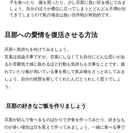
子を食べたり、服を買ったり、少し旦那に負い目を感じてみま
しょう。自分のほうが優位に立ってしまうとどんどん不満が出
てきてしまうので私の場合は負い目作戦が有効的です。
遠距離恋愛の彼との結婚に反対された
ときの対処方法
旦那への愛情を復活させる方法
遠距離恋愛中の彼との結婚を反対されてしまっ
た…親が結婚を反対するのはどんなときなのでし
旦那へ気持ちを向けてみましょう。
ょうか？ ...
言葉は勿論大事ですが、言葉にしなくても自分にどんな思いがあ
るか雰囲気で感じ取れるほど行動も気持ちも大事なことです。疲
れていたり喉が渇いている事を察して飲み物をさっと出してみま
しょう。自分の状態を察してくれたんだとうれしく思うでしょ
う。
旦那の好きなご飯を作りましょう
旦那が好んで食べるものばかりで夕食を作ってみたり、好きなも
のが多い場合は日を変えて作ってみましょう。一緒に食べる事で