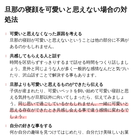
ブライダルメイクはプロにお願いするのではなく
自分でしたい！という方もいるのではないでしょ
旦那の寝顔を可愛いと思えない場合の対
うか。 プ...
処法
可愛いと思えなくなった原因を考える
結婚の報告を職場に伝える時のルー
旦那の寝顔が可愛いと思えないということは他の部分に不満が
ル！タイミングと伝える順序
あるのかもしれません。
共感してもらえる人と話す
結婚が決まると、職場にも報告が必要です。伝え
時間を区切らずすっきりするまで話せる時間をつくり話しまし
るには、どれくらい前までに伝えれば良いのか、
ょう。意外と同じような人が多く一般的な感情なんだと気づい
またまず一番...
たり、沢山話すことで解決する事もあります。
旦那よりも可愛いと思えるものができたら伝える
子供が産まれたり、可愛いペットを飼い始めて可愛い寝顔と思
婚姻届の証人欄を間違えた場合の正し
える気持ちが旦那以外に向いてしまったら、伝えてみましょ
う。
同じ思いで過ごしているかもしれません。一緒に可愛いと
い訂正方法を理解しましょう
思える存在ができたとき共感し会える事で違う感情に変わるで
しょう。
婚姻届の証人を親に頼んで書いてもらったもの
の、間違えて書かれていた場合はどのように訂正
自分の好きな事をする
すればいいのか...
何か自分の趣味を見つけてはじめたり、自分だけ美味しいお菓