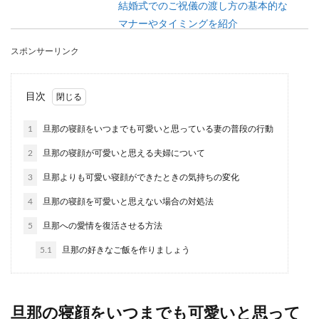
結婚式でのご祝儀の渡し方の基本的な
マナーやタイミングを紹介
スポンサーリンク
結婚式のご祝儀の渡し方についてよくわからない
という人もいるのではないでしょうか？初めて招
待された結婚...
目次
1
旦那の寝顔をいつまでも可愛いと思っている妻の普段の行動
結婚のプレゼントを友達へ！お祝いマ
2
旦那の寝顔が可愛いと思える夫婦について
ナーと選び方のポイント
3
旦那よりも可愛い寝顔ができたときの気持ちの変化
結婚祝いのプレゼントを友達へ贈りたいけど、ど
4
旦那の寝顔を可愛いと思えない場合の対処法
んなものを選んだらいいのか悩みませんか？せっ
かくなら相手...
5
旦那への愛情を復活させる方法
5.1
旦那の好きなご飯を作りましょう
フラッシュモブのプロポーズが嫌だと
いう人は少なくない
旦那の寝顔をいつまでも可愛いと思って