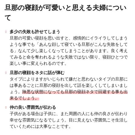
旦那の寝顔が可愛いと思える夫婦につい
て
年の差があるカップルの結婚は最高な
のかそれとも否か
多少の失敗も許せてしまう
旦那の可愛い寝顔を思い出すと、感情的にイライラしてしまう
結婚をするカップルの多くは、同い年か、年の差
ような事でも「あんな顔して寝ている旦那がこんな失敗をして
があってもせいぜい２歳差や３歳差程度です。 と
る」なんて少し楽しくなってしまうことがあります。良く考え
はいえ、...
てみると命を奪われるような失敗ではない限り、寝顔ひとつで
楽しい事に変えられるのです。
旦那の寝顔をネタに話が弾む
彼氏との結婚を本格的に考えると不安
タイプによりますがいじられて嫌だと思わないタイプの旦那に
は事あるごとに旦那の寝顔を出して話を楽しくしてしまいまし
になる女性は多い
ょう。
険悪な状態になっても旦那の寝顔ネタで回避する事も出
来るでしょう。
結婚を考えた時、多くの女性は結婚に対して不安
になることでしょう。 「彼氏の事は好きなの
仲の良い雰囲気が伝わる
に…」と、自...
子供がある場合は子供に、また周囲の人にも仲の良さが伝わり
幸せな雰囲気になるでしょう。目に見えない雰囲気こそ生活し
ていくためには大事なことです。