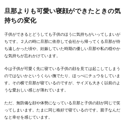
祝儀の相場について。親から子供へ渡
す結婚資金の考え方
旦那よりも可愛い寝顔ができたときの気
持ちの変化
子供が結婚をする場合には、親からのご祝儀とい
うのは必要なものなのでしょうか？ 新郎新婦の親
という立...
子供ができるとどうしても子供のほうに気持ちがいってしまいが
ちです。２人の時に旦那に依存して会社から帰ってくる旦那が待
ち遠しかった頃や、妊娠していた時期の優しい旦那や私の穏やか
プロポーズはサプライズを演出！フラ
な気持ちが忘れかけています。
ッシュモブで踊るプロポーズ
今は子供が可愛く先に寝ている子供の顔を見ては起こしてしまう
お付き合いをしている彼女にプロポーズをしよう
のではないかというくらい撫でたり、ほっぺにチュウをしていま
と考えている男性もいるのではないでしょうか。
す。その横で旦那が寝ているのですが、サイズも大きく以前のよ
一生の思い出...
うな愛おしい感じが薄れています。
ただ、無防備な顔や体勢になっている旦那と子供の顔が同じで笑
ブライダルメイクは自分でしたい！と
ってしまいます。たまに同じ格好で寝ているのです。親子なんだ
いう花嫁さんへアドバイス
なと幸せを感じています。