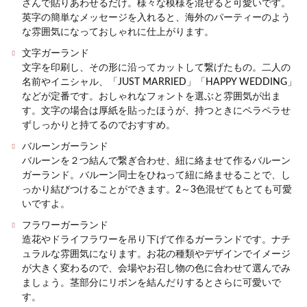
さんで貼りあわせるだけ。様々な模様を混ぜると可愛いです。
英字の簡単なメッセージを入れると、海外のパーティーのよう
な雰囲気になっておしゃれに仕上がります。
文字ガーランド
文字を印刷し、その形に沿ってカットして繋げたもの。二人の
名前やイニシャル、「JUST MARRIED」「HAPPY WEDDING」
などが定番です。おしゃれなフォントを選ぶと雰囲気が出ま
す。文字の場合は厚紙を貼ったほうが、持つときにペラペラせ
ずしっかりと持てるのでおすすめ。
バルーンガーランド
バルーンを２つ結んで繋ぎ合わせ、紐に絡ませて作るバルーン
ガーランド。バルーン同士をひねって紐に絡ませることで、し
っかり結びつけることができます。2～3色混ぜてもとても可愛
いですよ。
フラワーガーランド
造花やドライフラワーを吊り下げて作るガーランドです。ナチ
ュラルな雰囲気になります。お花の種類やデザインでイメージ
が大きく変わるので、会場やお召し物の色に合わせて選んでみ
ましょう。茎部分にリボンを結んだりするとさらに可愛いで
す。