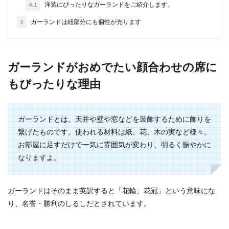
4.1
洋装にぴったりなガーランドをご紹介します。
結婚式の余興で困っているなら、コマ撮りムービ
5
ガーランドは紐部分にも個性が光ります
ーに挑戦してみてはいかがでしょうか？写真など
を用意し、少...
ガーランドがおめでたい顔合わせの席に
婚姻届の証人にリスクはない！証人の
もぴったりな理由
条件と記入方法を解説
友人に婚姻届の証人になってほしいト頼まれた
ガーランドとは、天井や壁や窓などを装飾するために飾りを
ら、何かリスクがあるのではないかと不安を感じ
繋げたものです。使われる材料は紙、花、木の実など様々。
ることもあるの...
お部屋に足すだけで一気に雰囲気が変わり、明るく賑やかに
なりますよ。
結婚式のパーティードレスの色は、ど
んなものが良いのか
ガーランドはそのまま英訳すると「花輪、花冠」という意味にな
り、名誉・勝利のしるしだとされています。
結婚式に出席する時に準備するものの第一位とも
言うべきアイテムのひとつがパーティードレスで