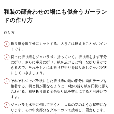
グリーンのドレスはどんなブーケが映えるのでし
和装の顔合わせの場にも似合うガーラン
ょうか？好きな色や好きな花でブーケを作っても
らうのもいい...
ドの作り方
作り方
友人スピーチの手紙の文例と感動する
スピーチのポイント
折り紙を縦半分にカットする。大きさは揃えることがポイン
トです。
仲の良い友人の結婚式に頼まれた友人スピーチ。
切った折り紙をジャバラ状に折っていく。折り紙をまず半分
結婚式の一場面として感動や喜びを伝えましょ
に折り、さらに半分に折り、紙を広げると均一な折り目がで
う！ そこで...
きるので、それをもとに山折り谷折りを繰り返しジャバラ状
にしていきましょう。
それぞれジャバラ状にした折り紙の端の部分に両面テープを
結婚式の席次表に載せるプロフィール
接着する。柄と柄が重なるように、4枚の折り紙を円状に張り
合わせる。和柄折り紙＆金色折り紙を交互にすると可愛いで
の項目の例について知りたい
すよ。
結婚式を行う際は、決めることが山程あります
ジャバラを水平に倒して開くと、大輪の花のような状態にな
が、その中の一つに席次表に載せるプロフィール
ります。その中央部分をグルーガンで接着し、固定します。
があります。 ...