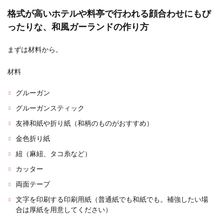
結婚したら失敗につながる男性の特徴
格式が高いホテルや料亭で行われる顔合わせにもぴ
と見分けるポイント
ったりな、和風ガーランドの作り方
結婚する時は誰でも幸せな将来のことを考えて決
まずは材料から。
断します。 失敗したくないと思っていても、相手
の男性の...
材料
グルーガン
赤口に結婚式を挙げるなら午後が良い
グルーガンスティック
の？赤口と結婚式の関係
友禅和紙や折り紙（和柄のものがおすすめ）
大安や仏滅といった六曜の中の一つに「赤口」が
金色折り紙
ありますが、赤口に結婚式を挙げる場合は午後に
紐（麻紐、タコ糸など）
という話があ...
カッター
両面テープ
グリーン色のドレスの場合ブーケは何
文字を印刷する印刷用紙（普通紙でも和紙でも。補強したい場
色？おすすめブーケカラー
合は厚紙を用意してください）