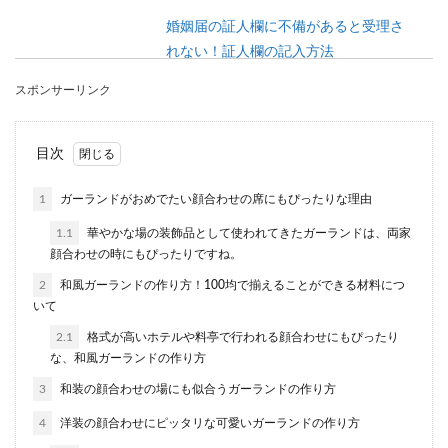
婚姻届の証人欄に不備があると受理さ
れない！証人欄の記入方法
スポンサーリンク
婚姻届を提出する時、婚姻届に不備があると受理
してもらうことができません。証人欄に不備があ
った場合もこ...
目次
1
ガーランドがおめでたい顔合わせの席にもぴったりな理由
祝儀の相場について。親から子供へ渡
1.1
華やかな場の装飾品として使われてきたガーランドは、両家
す結婚資金の考え方
顔合わせの時にもぴったりですね。
2
和風ガーランドの作り方！100均で揃えることができる材料につ
子供が結婚をする場合には、親からのご祝儀とい
いて
うのは必要なものなのでしょうか？ 新郎新婦の親
という立...
2.1
格式が高いホテルや料亭で行われる顔合わせにもぴったり
な、和風ガーランドの作り方
3
和装の顔合わせの場にも似合うガーランドの作り方
コマ撮りムービーは結婚式の余興にお
4
洋装の顔合わせにピッタリな可愛いガーランドの作り方
すすめ！作り方をご紹介