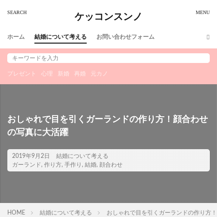
ケッコンスンノ
ホーム
結婚について考える
お問い合わせフォーム
プレゼント
心理
新婚
再婚
元カノ
おしゃれで目を引くガーランドの作り方！顔合わせ
の写真に大活躍
2019年9月2日
結婚について考える
ガーランド
,
作り方
,
手作り
,
結婚
,
顔合わせ
HOME
結婚について考える
おしゃれで目を引くガーランドの作り方！