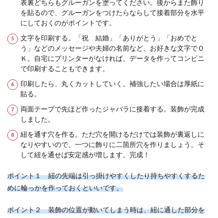
表裏どちらもグルーガンを塗ってください。後からまた飾り
を貼るので、グルーガンをつけたらならして接着部分を水平
にしておくのがポイントです。
文字を印刷する。「祝 結婚」「ありがとう」「おめでと
シングルマザーの再婚に失敗しない相
う」などのメッセージや夫婦の名前など、お好きな文字でＯ
手選び！幸せな再婚をしよう
Ｋ。自宅にプリンターがなければ、データを作ってコンビニ
で印刷することもできます。
シングルマザーとして子供を育ている人の中に
は、将来再婚をして新しい家庭を築きたいと考え
印刷したら、丸くカットしていく。補強したい場合は厚紙に
ている人もいる...
貼る。
両面テープで先ほど作ったジャバラに接着する。装飾が完成
しました。
紐を通す穴を作る。ただ穴を開けるだけでは装飾が裏返しに
なりやすいので、一つに飾りに二箇所穴を作りましょう。そ
して紐を通せば安定感が増します。完成！
ポイント１ 紐の先端は引っ掛けやすくしたり持ちやすくするた
めに輪っかを作っておくといいです。
ポイント２ 装飾の位置が動いてしまう時は、紐に通した部分を