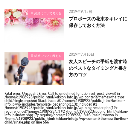
2019年9月5日
結婚について考える
プロポーズの花束をキレイに
保存しておく方法
2019年7月18日
結婚について考える
友人スピーチの手紙を渡す時
のベストなタイミングと書き
方のコツ
Fatal error
: Uncaught Error: Call to undefined function set_post_views() in
/home/c1908923/public_html/kekkon-info.jp/wp-content/themes/the-thor-
child/single.php:666 Stack trace: #0 /home/c1908923/public_html/kekkon-
info.jp/wp-includes/template-loader.php(113): include() #1
/home/c1908923/public_html/kekkon-info.jp/wp-blog-header.php(19):
require_once('/home/c1908923/...') #2 /home/c1908923/public_html/kekkon-
info.jp/index.php(17): require('/home/c1908923/...') #3 {main} thrown in
/home/c1908923/public_html/kekkon-info.jp/wp-content/themes/the-thor-
child/single.php
on line
666