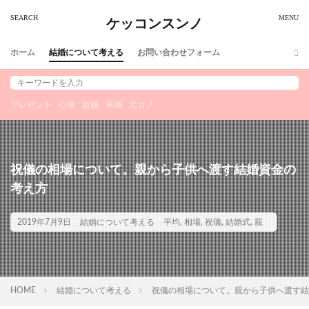
ケッコンスンノ
ホーム
結婚について考える
お問い合わせフォーム
プレゼント
心理
新婚
再婚
元カノ
祝儀の相場について。親から子供へ渡す結婚資金の
考え方
2019年7月9日
結婚について考える
平均
,
相場
,
祝儀
,
結婚式
,
親
HOME
結婚について考える
祝儀の相場について。親から子供へ渡す結