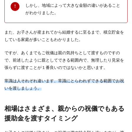
彼氏がバツイチの場合、「結婚式は挙げなくてい
しかし、地域によって大きな金額の違いがあること
いよ」「結婚式はしたくない」と言われることも
がわかりました。
あります。 ...
また、お子さんが産まれてから結婚するに至るまで、積立貯金を
結婚式をやりたくない女性が知ってお
している家庭が多いこともわかりました。
くべきいくつかの事
ですが、あくまでもご祝儀は親の気持ちとして渡すものですの
結婚式でウェディングドレスを着るのは多くの女
で、前述したように親としてできる範囲内で、無理したり見栄を
性の憧れとは言いますが、中には結婚式はやりた
張らずに渡すことが１番良いのではないかと思います。
くないと感じ...
常識は人それぞれ違います、常識にとらわれずできる範囲でお祝
いを渡しましょう。
彼氏の浮気【同棲中】見極めるポイン
トとあなたにできること
相場はさまざま、親からの祝儀でもある
同棲中の彼氏が浮気をしているかもしれない。そ
援助金を渡すタイミング
んな疑いがあるなら、まずは本当に浮気している
のかを知るこ...