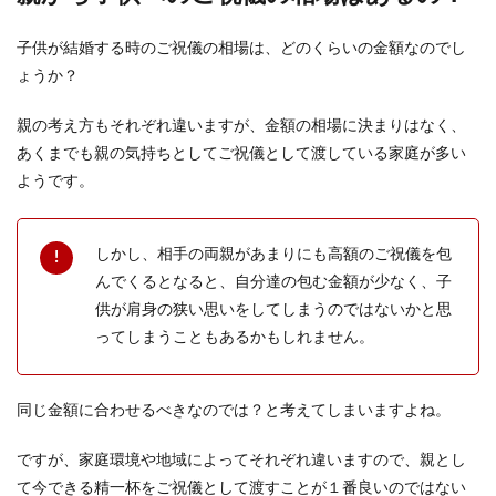
子供が結婚する時のご祝儀の相場は、どのくらいの金額なのでし
ょうか？
婚姻届の提出先はどこでもOK！ただし
郵送の場合は違います
親の考え方もそれぞれ違いますが、金額の相場に決まりはなく、
婚姻届の提出先を二人の思い出の地にしたいと考
あくまでも親の気持ちとしてご祝儀として渡している家庭が多い
えている人もいますよね。婚姻届はどこでも提出
ようです。
できると聞い...
しかし、相手の両親があまりにも高額のご祝儀を包
んでくるとなると、自分達の包む金額が少なく、子
結婚式のお色直しのエスコート役の選
供が肩身の狭い思いをしてしまうのではないかと思
び方や演出のポイントを紹介
ってしまうこともあるかもしれません。
結婚式ではお色直しのために新郎新婦がエスコー
トされて退場するシーンがあります。 このとき、
誰にエス...
同じ金額に合わせるべきなのでは？と考えてしまいますよね。
ですが、家庭環境や地域によってそれぞれ違いますので、親とし
て今できる精一杯をご祝儀として渡すことが１番良いのではない