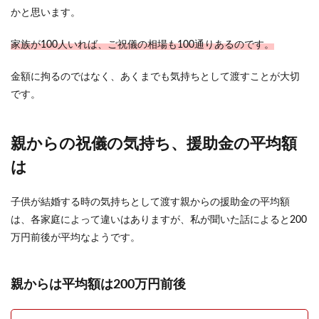
結婚式は花でテーブルを華やかに！ポ
かと思います。
イントや節約術を紹介
家族が100人いれば、ご祝儀の相場も100通りあるのです。
結婚式では花によってテーブルを豪華に飾る演出
が欠かせません。 結婚式を華やかに彩るテーブル
金額に拘るのではなく、あくまでも気持ちとして渡すことが大切
装花の演...
です。
結婚のプレゼントを友達へ！お祝いマ
親からの祝儀の気持ち、援助金の平均額
ナーと選び方のポイント
は
結婚祝いのプレゼントを友達へ贈りたいけど、ど
んなものを選んだらいいのか悩みませんか？せっ
子供が結婚する時の気持ちとして渡す親からの援助金の平均額
かくなら相手...
は、各家庭によって違いはありますが、私が聞いた話によると200
万円前後が平均なようです。
バツイチ彼氏との結婚式は挙げる？挙
親からは平均額は200万円前後
げない？の悩みを解決します