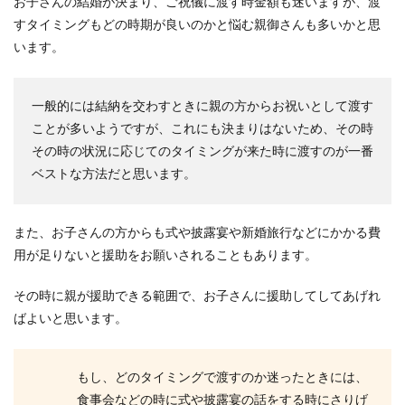
お子さんの結婚が決まり、ご祝儀に渡す時金額も迷いますが、渡
すタイミングもどの時期が良いのかと悩む親御さんも多いかと思
います。
入籍後の手続きで免許証を変更すると
きに準備するものについて
一般的には結納を交わすときに親の方からお祝いとして渡す
入籍後に免許証の手続きをするときにはどのよう
ことが多いようですが、これにも決まりはないため、その時
なものが必要なのでしょうか？免許の変更には、
その時の状況に応じてのタイミングが来た時に渡すのが一番
本籍が記載さ...
ベストな方法だと思います。
年下彼氏との結婚を親が反対！認めて
また、お子さんの方からも式や披露宴や新婚旅行などにかかる費
もらうためにできること
用が足りないと援助をお願いされることもあります。
年下彼氏との結婚を親に反対されてしまったら悲
その時に親が援助できる範囲で、お子さんに援助してしてあげれ
しいですよね。 反対されても彼と結婚をしたいな
ばよいと思います。
ら、親に...
もし、どのタイミングで渡すのか迷ったときには、
食事会などの時に式や披露宴の話をする時にさりげ
甘える彼氏の特徴や心理と上手に楽し