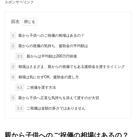
スポンサーリンク
結婚までにかかる交際期間はカップルによっても
それぞれです。 30代で交際している彼氏と結婚に
ついて...
目次
1
親から子供へのご祝儀の相場はあるの？
婚姻届の証人は親でもいいの？婚姻届
2
親からの祝儀の気持ち、援助金の平均額は
の証人の書き方について
2.1
親からは平均額は200万円前後
婚姻届の証人はどちらの親でもいいのでしょう
3
相場はさまざま、親からの祝儀でもある援助金を渡すタイミング
か？自分の両親のほうが近くに住んでいる、なか
なか会う機会が...
4
相場は気にせずOK。援助金の渡し方
4.1
ご祝儀を渡す方法
5
親から子供へ正直な気持ちを添えて渡すのが大切
結婚式の余興を盛り上げるムービーで
メッセージを伝えるには
5.1
ご祝儀は金額の多さではありません
結婚式の余興として人気なのがメッセージムービ
ーです。 短い時間の中で多くの人に出てもらえた
り、どう...
親から子供へのご祝儀の相場はあるの？