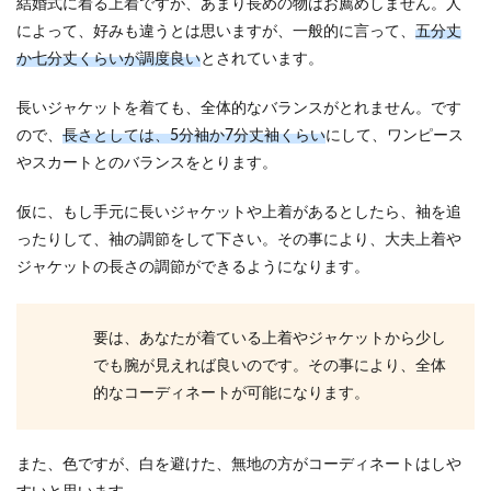
結婚式に着る上着ですが、あまり長めの物はお薦めしません。人
引出物は宅配で！ゲストに失礼になら
によって、好みも違うとは思いますが、一般的に言って、
五分丈
ないサービスの利用方法
か七分丈くらいが調度良い
とされています。
結婚式の引出物をゲストの自宅などに宅配で郵送
長いジャケットを着ても、全体的なバランスがとれません。です
することを検討している方もいるのではないでし
ので、
長さとしては、5分袖か7分丈袖くらい
にして、ワンピース
ょうか。引き...
やスカートとのバランスをとります。
仮に、もし手元に長いジャケットや上着があるとしたら、袖を追
新郎のグローブは100均でも買える！
ったりして、袖の調節をして下さい。その事により、大夫上着や
結婚式の衣装節約術を解説
ジャケットの長さの調節ができるようになります。
結婚式は何かとお金がかかるものです。結婚式の
費用をなるべく節約して、なおかつ素敵な結婚式
要は、あなたが着ている上着やジャケットから少し
を挙げたいと...
でも腕が見えれば良いのです。その事により、全体
的なコーディネートが可能になります。
結婚で妥協した点は顔というのが多い
また、色ですが、白を避けた、無地の方がコーディネートはしや
意見と妥協しない方が良い点