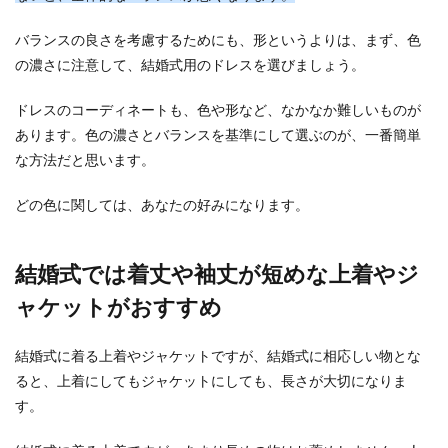
せんか？もち...
バランスの良さを考慮するためにも、形というよりは、まず、色
の濃さに注意して、結婚式用のドレスを選びましょう。
結婚式の料理がしょぼいとゲストはが
ドレスのコーディネートも、色や形など、なかなか難しいものが
っかり？料理の選び方
あります。色の濃さとバランスを基準にして選ぶのが、一番簡単
結婚式に出席するゲストのお楽しみといえばやっ
な方法だと思います。
ぱり料理。 そのため、出された料理があまりにも
しょぼい...
どの色に関しては、あなたの好みになります。
結婚式では着丈や袖丈が短めな上着やジ
外国人の結婚式にもご祝儀はあるの？
知って驚く海外の結婚式事情
ャケットがおすすめ
日本の結婚式ではご祝儀という風習があります
結婚式に着る上着やジャケットですが、結婚式に相応しい物とな
が、外国人の結婚式にもご祝儀はあるのでしょう
ると、上着にしてもジャケットにしても、長さが大切になりま
か。 今回は...
す。