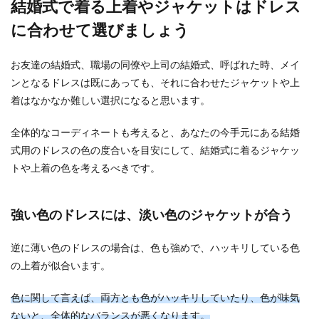
結婚式で着る上着やジャケットはドレス
結婚式への出席が決まった時に真っ先に悩むの
に合わせて選びましょう
が、「どんなドレスにするか」だと思いますが、
それが冬の結婚...
お友達の結婚式、職場の同僚や上司の結婚式、呼ばれた時、メイ
ンとなるドレスは既にあっても、それに合わせたジャケットや上
着はなかなか難しい選択になると思います。
花嫁におすすめのヘアスタイル「ボ
ブ」のアレンジ方法をご紹介
全体的なコーディネートも考えると、あなたの今手元にある結婚
式用のドレスの色の度合いを目安にして、結婚式に着るジャケッ
「花嫁のヘアスタイルはロングじゃないといろい
トや上着の色を考えるべきです。
ろアレンジできない」と現在のボブから髪の毛を
伸ばそうとす...
強い色のドレスには、淡い色のジャケットが合う
結婚祝いのメッセージを友達へ贈るマ
逆に薄い色のドレスの場合は、色も強めで、ハッキリしている色
ナーと喜ばれるポイント
の上着が似合います。
結婚祝いのメッセージを友達に贈るなら、心に残
色に関して言えば、両方とも色がハッキリしていたり、色が味気
るような喜ばれるメッセージを贈りたいと思いま
ないと、全体的なバランスが悪くなります。