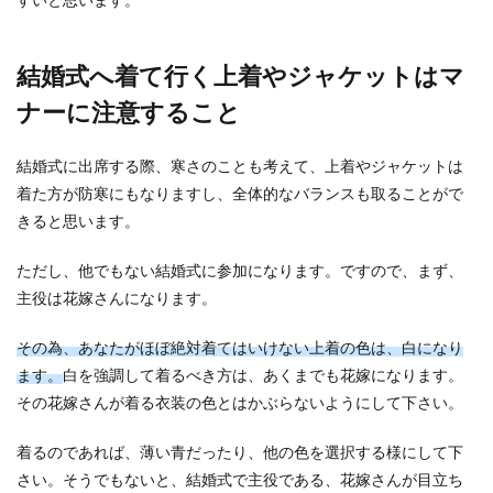
すいと思います。
結婚を考えている今の彼氏はイケメンですか？ 彼
氏のことは好きでその先には結婚を考えていても
顔がちょ...
結婚式へ着て行く上着やジャケットはマ
ナーに注意すること
シングルマザーの再婚に失敗しない相
結婚式に出席する際、寒さのことも考えて、上着やジャケットは
手選び！幸せな再婚をしよう
着た方が防寒にもなりますし、全体的なバランスも取ることがで
きると思います。
シングルマザーとして子供を育ている人の中に
は、将来再婚をして新しい家庭を築きたいと考え
ただし、他でもない結婚式に参加になります。ですので、まず、
ている人もいる...
主役は花嫁さんになります。
その為、あなたがほぼ絶対着てはいけない上着の色は、白になり
テーブルコーディネートのコツ！結婚
ます。
白を強調して着るべき方は、あくまでも花嫁になります。
式を節約して素敵に演出
その花嫁さんが着る衣装の色とはかぶらないようにして下さい。
結婚式の費用を節約しようと考えたとき、テーブ
着るのであれば、薄い青だったり、他の色を選択する様にして下
ルコーディネートの部分でも何か節約することは
さい。そうでもないと、結婚式で主役である、花嫁さんが目立ち
できないか、...