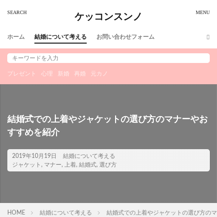
ケッコンスンノ
ホーム
結婚について考える
お問い合わせフォーム
プレゼント
心理
新婚
再婚
元カノ
結婚式での上着やジャケットの選び方のマナーやお
すすめを紹介
2019年10月19日
結婚について考える
ジャケット
,
マナー
,
上着
,
結婚式
,
選び方
HOME
結婚について考える
結婚式での上着やジャケットの選び方のマ