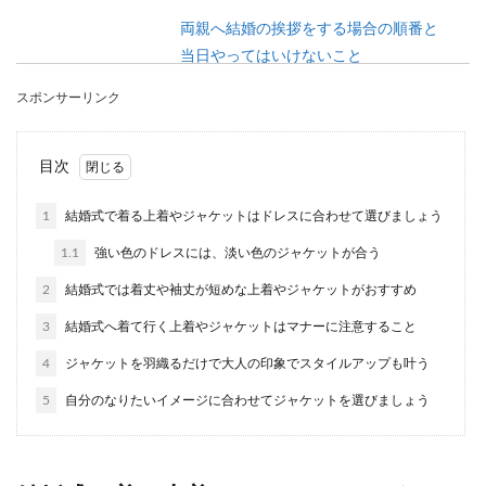
両親へ結婚の挨拶をする場合の順番と
当日やってはいけないこと
スポンサーリンク
彼氏からプロポーズされたら、次はお互いの両親
へ結婚の挨拶をするという流れになるでしょう。
そこ...
目次
1
結婚式で着る上着やジャケットはドレスに合わせて選びましょう
ブロッコリートスのラッピング方法や
1.1
強い色のドレスには、淡い色のジャケットが合う
アイディアや注意点
2
結婚式では着丈や袖丈が短めな上着やジャケットがおすすめ
結婚式で見られる光景が新婦によるブーケトス。
3
結婚式へ着て行く上着やジャケットはマナーに注意すること
最近は新郎もトスしています。 ですがそれはブー
ケではな...
4
ジャケットを羽織るだけで大人の印象でスタイルアップも叶う
5
自分のなりたいイメージに合わせてジャケットを選びましょう
冬に結婚式に行くことになったら、コ
ートの下にはこれを着よう