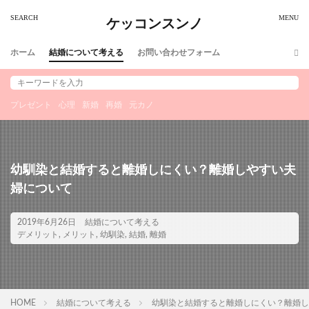
ケッコンスンノ
ホーム
結婚について考える
お問い合わせフォーム
プレゼント
心理
新婚
再婚
元カノ
幼馴染と結婚すると離婚しにくい？離婚しやすい夫
婦について
2019年6月26日
結婚について考える
デメリット
,
メリット
,
幼馴染
,
結婚
,
離婚
HOME
結婚について考える
幼馴染と結婚すると離婚しにくい？離婚し