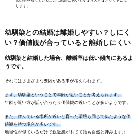
族の事を知っていることは結婚においてかなり大きなメリットにな
嫁さんが増えています。両家の顔合わせのとき
ります。
は、会話がちゃ...
幼馴染との結婚は離婚しやすい？しにく
年の差結婚を反対する親の説得方法。
親を安心させるための接し方
い？価値観が合っていると離婚しにくい
年の差のあるカップルが悩むことの一つに、親へ
幼馴染と結婚した場合、離婚率は低い傾向にあるよ
の報告があるのではないでしょうか。特に父親へ
うです。
の報告は、頭...
それにはさまざまな要因がある事が考えられます。
遠距離カップルの結婚の決め手と結婚
まず、幼馴染ということで年齢が近いことが考えられます。
を決意した彼氏の気持ち
年齢が近い方が話が合ったり価値観の近いことが多いようです。
遠距離恋愛中というカップルの方、お付き合いは
また、住んでいる場所が近いと育った環境も同じで似たような価
どのくらいしていますか？ 中には今の彼との結婚
値観を持つ場合が多いです。
を考えて...
地域性が似ているだけで親近感がもてて話も自然と弾みますよ