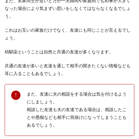
また、実家同士が近いと万が一夫婦間や家族間でもめ事が大きく
ますが、花嫁...
なった場合により気まずい思いをしなくてはならなくなるでしょ
う。
これはお互いの家族だけでなく、友達にも同じことが言えるでし
結婚式の席札を自分で手作り！おしゃ
ょう。
れなのに簡単に作れる方法
幼馴染ということは自然と共通の友達が多くなります。
結婚式を自分らしいものにしたい！そんな二人の
考えから、ウェルカムボードや席札を手作りする
方が増えてい...
共通の友達が多いと友達を通して相手の聞きたくない情報なども
耳に入ることもあるでしょう。
長く交際していると結婚を考える？交
また、友達に夫の相談をする場合は気を付けるよう
際期間と結婚について
にしましょう。
相談した友達も夫の友達である場合は、相談したこ
交際期間が長くなると、結婚という2文字がちら
とや愚痴なども相手に筒抜けになってしまうことも
つきます。しかし男性と女性とでは交際期間や結
婚を考える時...
あるでしょう。