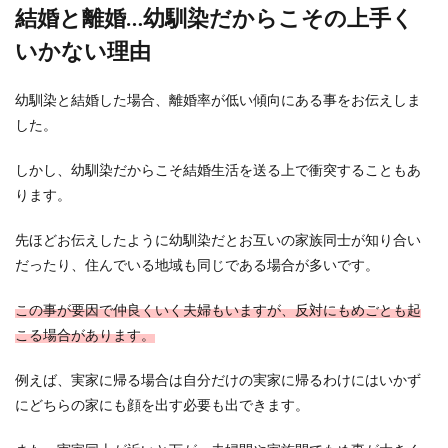
の連絡や対応のマナーとは
結婚と離婚…幼馴染だからこその上手く
台風により急遽結婚式の二次会に参加できなくな
いかない理由
ってしまったとき、どのような断り方がスマート
なのでしょう...
幼馴染と結婚した場合、離婚率が低い傾向にある事をお伝えしま
した。
バツイチの彼氏が元嫁と連絡を取るこ
しかし、幼馴染だからこそ結婚生活を送る上で衝突することもあ
とに不安を感じてるあなたへ
ります。
バツイチの彼氏が元嫁と連絡を取り合うこと
先ほどお伝えしたように幼馴染だとお互いの家族同士が知り合い
に、モヤっとする。 頭ではわかっていても、
だったり、住んでいる地域も同じである場合が多いです。
気持ちがつ...
この事が要因で仲良くいく夫婦もいますが、反対にもめごとも起
こる場合があります。
プリンセスラインのドレスに似合うブ
例えば、実家に帰る場合は自分だけの実家に帰るわけにはいかず
ーケを紹介します
にどちらの家にも顔を出す必要も出できます。
プリンセスラインのドレスにはどのようなブーケ
が似合うのでしょうか？いくつかおすすめがあり