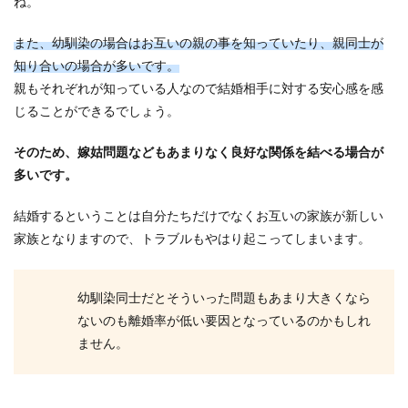
ね。
青系のカラードレスを結婚式に着たい
また、幼馴染の場合はお互いの親の事を知っていたり、親同士が
人必見！色選びのポイント
知り合いの場合が多いです。
親もそれぞれが知っている人なので結婚相手に対する安心感を感
結婚式に着るカラードレスの色ですが、青系は人
じることができるでしょう。
気が高い色の一つです。 式場やショップを覗く
と、青でも...
そのため、嫁姑問題などもあまりなく良好な関係を結べる場合が
多いです。
高学歴の女性が結婚できない原因と結
結婚するということは自分たちだけでなくお互いの家族が新しい
婚するために必要なこと
家族となりますので、トラブルもやはり起こってしまいます。
「高学歴の女性は結婚できない」と聞くと、学生
時代一生懸命勉強し、せっかくいい大学いい企業
幼馴染同士だとそういった問題もあまり大きくなら
へ就職したの...
ないのも離婚率が低い要因となっているのかもしれ
ません。
台風で結婚式の二次会を欠席する場合