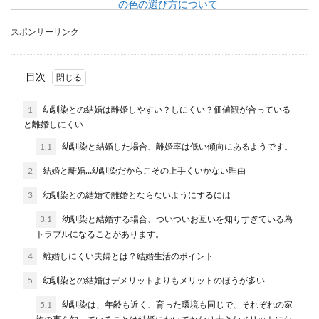
の色の選び方について
スポンサーリンク
結婚式に出席する時は、自分自身も素敵になれる
ようなお呼ばれドレスを選ぶと思いますが、真っ
先に気を付け...
目次
1
幼馴染との結婚は離婚しやすい？しにくい？価値観が合っている
年の差結婚の老後のアドバイスと結婚
と離婚しにくい
前に知っておいてほしいこと
1.1
幼馴染と結婚した場合、離婚率は低い傾向にあるようです。
2
結婚と離婚…幼馴染だからこその上手くいかない理由
付き合っている彼氏が一回り以上年上という方も
います。結婚を考えているカップルも多いと思い
3
幼馴染との結婚で離婚とならないようにするには
ますが、年の...
3.1
幼馴染と結婚する場合、ついついお互いを知りすぎている為
トラブルになることがあります。
4
離婚しにくい夫婦とは？結婚生活のポイント
顔合わせのしおりの内容と作り方！し
おりを自分で手作りする方法
5
幼馴染との結婚はデメリットよりもメリットのほうが多い
5.1
幼馴染は、年齢も近く、育った環境も同じで、それぞれの家
両家の顔合わせのときにしおりを用意するプレ花