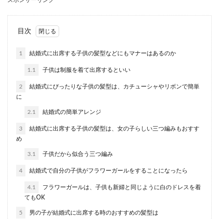
スポンサーリンク
結婚祝いのメッセージカードを手作りしたいと思
っても、不器用だからと諦めている方はいません
か？ そこ...
目次
1
結婚式に出席する子供の髪型などにもマナーはあるのか
結婚で引っ越し！女性が転職するタイ
1.1
子供は制服を着て出席するといい
ミングと仕事選びのポイント
2
結婚式にぴったりな子供の髪型は、カチューシャやリボンで簡単
結婚が決まり、引っ越しをしなくてはならないと
に
き、引越し先から今の職場に通うのが難しい場合
2.1
結婚式の簡単アレンジ
は転職を考え...
3
結婚式に出席する子供の髪型は、女の子らしい三つ編みもおすす
め
3.1
子供だから似合う三つ編み
結婚のめんどくさいを減らそう！親に
挨拶に行くときの準備
4
結婚式で自分の子供がフラワーガールをすることになったら
4.1
フラワーガールは、子供も新婦と同じように白のドレスを着
結婚の挨拶がめんどくさい…親に挨拶や顔合わせ
てもOK
をしたほうがいい理由とは？ いざ結婚となると、
相手...
5
男の子が結婚式に出席する時のおすすめの髪型は