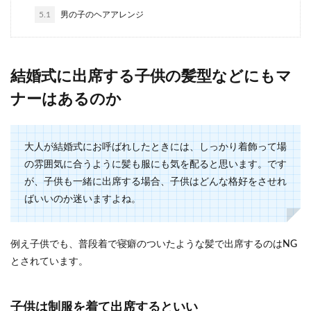
5.1
男の子のヘアアレンジ
結婚を後悔・離婚したくなる理由と対
処法！夫婦円満になる方法
結婚式に出席する子供の髪型などにもマ
結婚したことを後悔し、離婚を考えるようになっ
ナーはあるのか
た女性の中には、この先の生活をどうしたら良い
か、なぜ結婚...
大人が結婚式にお呼ばれしたときには、しっかり着飾って場
の雰囲気に合うように髪も服にも気を配ると思います。です
従兄弟同士は結婚できるか解説！結婚
が、子供も一緒に出席する場合、子供はどんな格好をさせれ
のメリットとデメリット
ばいいのか迷いますよね。
従兄弟同士で恋愛をしている恋人たちの中には、
従兄弟同士でも結婚することができるか気になる
例え子供でも、普段着で寝癖のついたような髪で出席するのはNG
人もいるので...
とされています。
子供は制服を着て出席するといい
モラハラ夫が離婚後もしつこい場合に