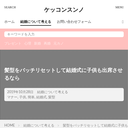
ケッコンスンノ
ホーム
結婚について考える
お問い合わせフォーム
プレゼント
心理
新婚
再婚
元カノ
髪型をバッチリセットして結婚式に子供も出席させ
るなら
2019年10月28日
結婚について考える
マナー
,
子供
,
簡単
,
結婚式
,
髪型
HOME
結婚について考える
髪型をバッチリセットして結婚式に子供も