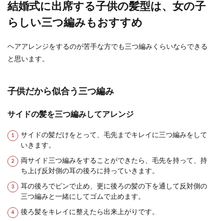
結婚式に出席する子供の髪型は、女の子
理由と怪しい行動・対処法
らしい三つ編みもおすすめ
男の人は浮気をする確率が高いという話を聞くこ
とがあります。もしかしたら旦那が浮気をしてい
ヘアアレンジをするのが苦手な方でも三つ編みくらいならできる
るかもしれな...
と思います。
子供だから似合う三つ編み
サイドの髪を三つ編みしてアレンジ
サイドの髪だけをとって、毛先までキレイに三つ編みをして
いきます。
両サイド三つ編みをすることができたら、毛先を持って、持
ち上げ反対側の耳の後ろに持っていきます。
耳の後ろでピンで止め、更に後ろの髪の下を通して反対側の
三つ編みと一緒にしてゴムで止めます。
後ろ髪をキレイに整えたら出来上がりです。