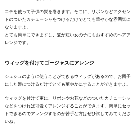
コテを使って子供の髪を巻きます。そこに、リボンなどアクセン
余興をお願いした時のお礼は、グルー
トのついたカチューシャをつけるだけでとても華やかな雰囲気に
プの場合どうしたら良いのか
なりますよ。
とても簡単にできますし、髪が短い女の子にもおすすめのヘアア
結婚式で友達に余興をお願いした時にお礼を渡す
レンジです。
場合と渡さない場合があります。 仮にお礼を渡す
場合、そ...
ウィッグを付けてゴージャスにアレンジ
結婚式にぴったりなネイルにしたい！
シュシュのように使うことができるウィッグがあるので、お団子
お呼ばれネイルのおすすめは
にした髪につけるだけでとても華やかにすることができますよ。
結婚式の出席することになったら、メイクや髪型
ウィッグを付けて更に、リボンやお花などのついたカチューシャ
だけではなく、ネイルもばっちりにしたいですよ
などをつければ可愛くアレンジすることができます。簡単にセッ
ね。 しか...
トできるのでアレンジするのが苦手な方はぜひ試してみてくださ
いね。
男は浮気する確率が高い？浮気をする