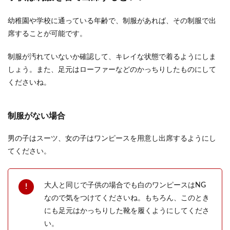
出来る事と対処法
幼稚園や学校に通っている年齢で、制服があれば、その制服で出
モラハラ夫とやっとの思いで離婚することが出来
席することが可能です。
たと胸をなでおろしたかと思ったら、離婚後も電
話やメールや...
制服が汚れていないか確認して、キレイな状態で着るようにしま
しょう。また、足元はローファーなどのかっちりしたものにして
くださいね。
結婚式のオープニングに自作でムービ
ーを作るコツと注意点
制服がない場合
結婚式のオープニングで自作のオリジナルムービ
男の子はスーツ、女の子はワンピースを用意し出席するようにし
ーを流したいという人もいるでしょう。 せっかく
てください。
の結婚式...
大人と同じで子供の場合でも白のワンピースはNG
結婚式当日の持ち物とは？花嫁は二次
なので気をつけてくださいね。もちろん、このとき
会の物も準備しましょう
にも足元はかっちりした靴を履くようにしてくださ
い。
結婚式で花嫁が必要な持ち物とは？当日に準備を