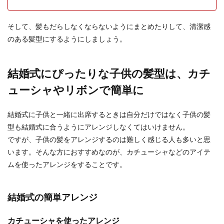
する人は少ないと思いますが、持ち物リストを作
って当日に確...
そして、髪もだらしなくならないようにまとめたりして、清潔感
のある髪型にするようにしましょう。
男性心理は仕草でわかる！女性への好
結婚式にぴったりな子供の髪型は、カチ
意のサインや伝える方法
ューシャやリボンで簡単に
男性の心理は仕草をよく観察しているとわかるこ
とがあります。 もしも、好意を持っている男性が
結婚式に子供と一緒に出席するときは自分だけではなく子供の髪
いるなら...
型も結婚式に合うようにアレンジしなくてはいけません。
ですが、子供の髪をアレンジするのは難しく感じる人も多いと思
います。そんな方におすすめなのが、カチューシャなどのアイテ
披露宴の演出でゲストの心を鷲づか
ムを使ったアレンジをすることです。
み！面白い＆印象に残る演出
披露宴の演出と言うと定番のものも多く、人とは
結婚式の簡単アレンジ
ちょっと違う自分たちらしい式をしたいという時
には、どんな...
カチューシャを使ったアレンジ