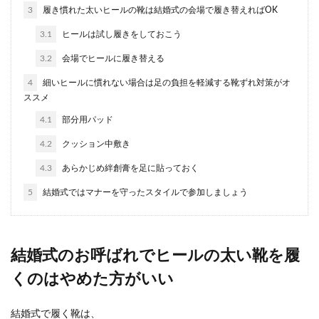
愛い手作りアイデア
3
履き慣れた太いヒールの靴は結婚式の会場で履き替えればOK
3.1
ヒールは試し履きをしておこう
結婚祝いのメッセージカードを手作りしたいと思
っても、不器用だからと諦めている方はいません
3.2
会場でヒールに履き替える
か？ そこ...
4
細いヒールに慣れない場合は足の負担を軽減する靴ずれ対策がオ
ススメ
4.1
部分用パッド
メガネを外す心理について気になる男
性心理を状況別に紹介
4.2
クッション中敷き
4.3
あらかじめ絆創膏を足に貼っておく
人がメガネを外す心理にはどんなことが隠れてい
るのか気になりませんか？ いつもメガネをかけて
5
結婚式ではマナーを守ったスタイルで参加しましょう
いる人が...
結婚式のお呼ばれでヒールの太い靴を履
高学歴の女性が結婚できない原因と結
くのはやめた方がいい
婚するために必要なこと
「高学歴の女性は結婚できない」と聞くと、学生
結婚式で履く靴は、