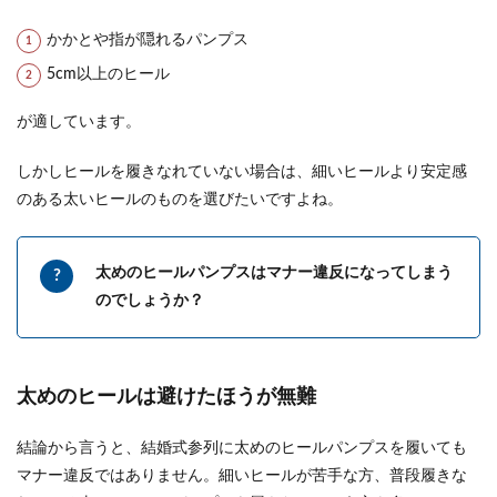
時代一生懸命勉強し、せっかくいい大学いい企業
へ就職したの...
かかとや指が隠れるパンプス
5cm以上のヒール
が適しています。
結婚指輪と婚約指輪は違うブランドで
もOK？重ね付けのコツ
しかしヒールを履きなれていない場合は、細いヒールより安定感
のある太いヒールのものを選びたいですよね。
結婚指輪と婚約指輪は違うブランドだとダメなの
でしょうか？確かに同じブランドの方が重ね付け
をした時に統...
太めのヒールパンプスはマナー違反になってしまう
のでしょうか？
プロポーズで貰ったバラを保存する方
法について知りたい
太めのヒールは避けたほうが無難
プロポーズの時に贈られて一番うれしい花といえ
ばバラですよね。 貰った後でお部屋に飾って楽し
結論から言うと、結婚式参列に太めのヒールパンプスを履いても
むのも良...
マナー違反ではありません。細いヒールが苦手な方、普段履きな