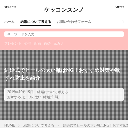
ケッコンスンノ
ホーム
結婚について考える
お問い合わせフォーム
プレゼント
心理
新婚
再婚
元カノ
結婚式でヒールの太い靴はNG！おすすめ対策や靴
ずれ防止を紹介
2019年10月15日
結婚について考える
おすすめ
,
ヒール
,
太い
,
結婚式
,
靴
HOME
結婚について考える
結婚式でヒールの太い靴はNG！おすすめ