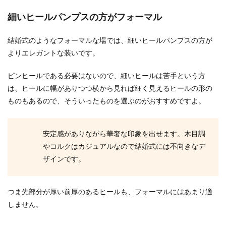
させるためのコツと準備
細いヒールパンプスの方がフォーマル
結婚式で花束を子供から贈ってもらう演出を見か
けたことはありませんか？子供が出てくると会場
結婚式のようなフォーマルな場では、細いヒールパンプスの方が
内が温かい優...
よりエレガントな装いです。
ピンヒールである必要はないので、細いヒールは苦手という方
お父さんお母さんありがとう。感謝の
は、ヒールに幅がありつつ横から見れば細く見えるヒールの形の
気持ちを手紙に書くコツ
ものもあるので、そういったものを選ぶのがおすすめですよ。
披露宴のクライマックス。花嫁からお父さんお母
さんへ「ありがとう」の感謝の気持ちを綴った手
安定感がありながら華奢な印象を出せます。木目調
紙を読むこと...
やコルクはカジュアルなので結婚式には不向きなデ
ザインです。
結婚式のケーキの値段は段数や飾り付
つま先部分が厚い前厚のあるヒールも、フォーマルにはあまり適
けによってかなり違います
しません。
結婚式のケーキにはいろいろな種類があります