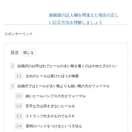
婚姻届の証人欄を間違えた場合の正し
い訂正方法を理解しましょう
スポンサーリンク
婚姻届の証人を親に頼んで書いてもらったもの
の、間違えて書かれていた場合はどのように訂正
すればいいのか...
目次
1
結婚式のお呼ばれでヒールの太い靴を履くのはやめた方がいい
プロポーズの花束をキレイに保存して
1.1
太めのヒールは避けたほうが無難
おく方法
2
結婚式ではヒールが太い靴よりも細い靴の方がフォーマル
プロポーズでもらったキレイな花束。一生の記念
2.1
細いヒールパンプスの方がフォーマル
にキレイなまま長く楽しむことはできるのでしょ
うか？ 最...
2.2
苦手な方は高すぎないヒールを
2.3
ストラップ付きのものでもＯＫ
2.4
透明のバンドをつけるという方法も
結婚祝いのメッセージカードの簡単可