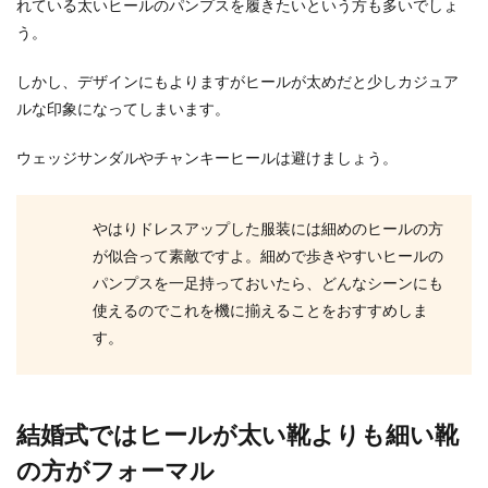
れている太いヒールのパンプスを履きたいという方も多いでしょ
う。
年の差結婚を失敗したと後悔しないた
めに知っておきたいこと
しかし、デザインにもよりますがヒールが太めだと少しカジュア
ルな印象になってしまいます。
年の差結婚は失敗しやすいなんて話を聞いたこと
がありませんか？男性が年上で女性がかなり年下
ウェッジサンダルやチャンキーヒールは避けましょう。
という年齢差...
やはりドレスアップした服装には細めのヒールの方
が似合って素敵ですよ。細めで歩きやすいヒールの
妊娠中は便秘解消して体重をしっかり
パンプスを一足持っておいたら、どんなシーンにも
管理することが大切です
使えるのでこれを機に揃えることをおすすめしま
「妊娠中は便秘になりやすい。」と一度は聞いた
す。
ことがあるでしょう。 しかし、なぜ便秘になって
しま...
結婚式ではヒールが太い靴よりも細い靴
結婚式で花束を子供から！演出を成功
の方がフォーマル