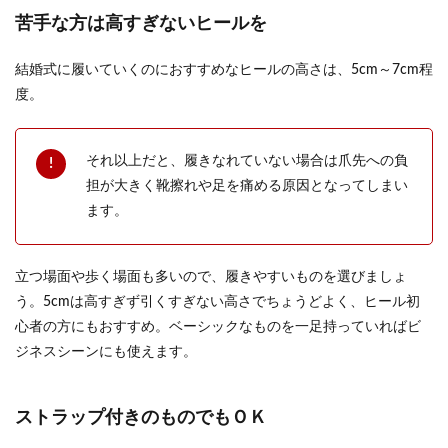
が、自分たちの結婚式のケーキとなるとオリジナ
苦手な方は高すぎないヒールを
ルにしたい、豪...
結婚式に履いていくのにおすすめなヒールの高さは、5cm～7cm程
度。
二次会幹事は会費払う？結婚式の二次
会で幹事を任された時の会費
それ以上だと、履きなれていない場合は爪先への負
結婚式の二次会の幹事を任されることになった人
担が大きく靴擦れや足を痛める原因となってしまい
の中には、幹事も二次会の会費払うものなのか気
ます。
になっている...
立つ場面や歩く場面も多いので、履きやすいものを選びましょ
う。5cmは高すぎず引くすぎない高さでちょうどよく、ヒール初
心者の方にもおすすめ。ベーシックなものを一足持っていればビ
ジネスシーンにも使えます。
ストラップ付きのものでもＯＫ