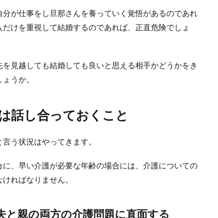
自分が仕事をし旦那さんを養っていく覚悟があるのであれ
入だけを重視して結婚するのであれば、正直危険でしょ
先を見越しても結婚しても良いと思える相手かどうかをき
の指輪のメリット・デメリットについてご紹介
しょうか。
輪にはどのようなメリットとデメリットがあるのでしょうか？ 人とは違ったも
は話し合っておくこと
と言う状況はやってきます。
合に、早い介護が必要な年齢の場合には、介護についての
なければなりません。
夫と親の両方の介護問題に直面する
スピーチで新婦を感動させる内容にするなら