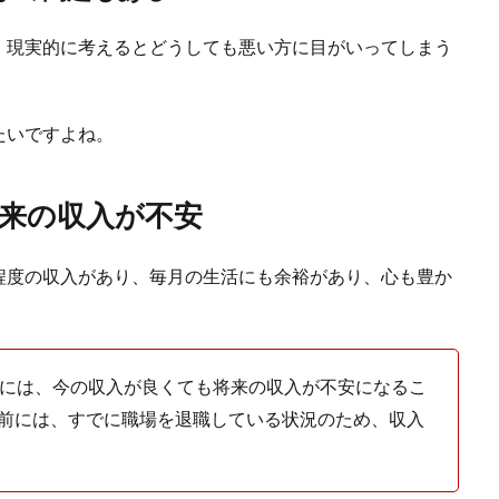
いは何が良い？友達が喜んでくれるプレゼント
、現実的に考えるとどうしても悪い方に目がいってしまう
まり婚約をしたら、お祝いをするだけではなく、プレゼントを贈りたいと考える
.
たいですよね。
来の収入が不安
程度の収入があり、毎月の生活にも余裕があり、心も豊か
ラインのドレスに似合うブーケを紹介します
合には、今の収入が良くても将来の収入が不安になるこ
ンのドレスにはどのようなブーケが似合うのでしょうか？いくつかおすすめがあ
前には、すでに職場を退職している状況のため、収入
.