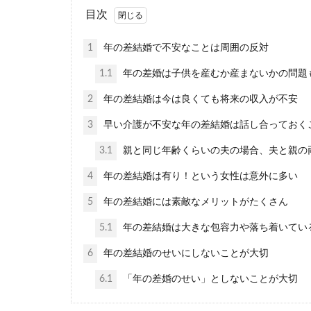
目次
1
年の差結婚で不安なことは周囲の反対
遠距離のま
1.1
年の差婚は子供を産むか産まないかの問題
遠距離恋愛から
2
年の差結婚は今は良くても将来の収入が不安
しょう。 ...
3
早い介護が不安な年の差結婚は話し合っておく
3.1
親と同じ年齢くらいの夫の場合、夫と親の
4
年の差結婚は有り！という女性は意外に多い
5
年の差結婚には素敵なメリットがたくさん
5.1
年の差結婚は大きな包容力や落ち着いてい
6
年の差結婚のせいにしないことが大切
外国人の結
6.1
「年の差婚のせい」としないことが大切
日本人の結婚式
けにはいきませ..