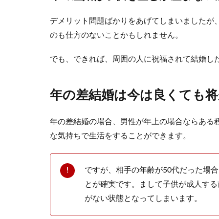
婚約のお祝
デメリット問題ばかりをあげてしまいましたが
のも仕方のないことかもしれません。
友達の結婚が決
方もいらっしゃ..
でも、できれば、周囲の人に祝福されて結婚し
年の差結婚は今は良くても将
年の差結婚の場合、男性が年上の場合ならある
な気持ちで生活をすることができます。
プリンセス
ですが、相手の年齢が50代だった場
プリンセスライ
とが確実です。まして子供が成人する
りますが、花嫁..
がない状態となってしまいます。