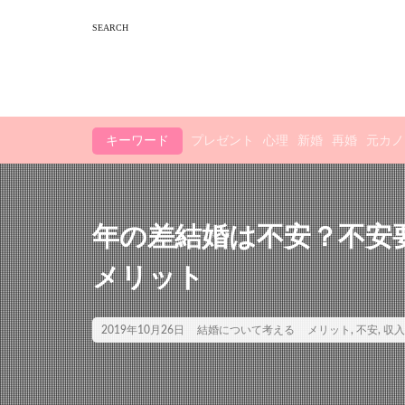
キーワード
プレゼント
心理
新婚
再婚
元カノ
年の差結婚は不安？不安
メリット
2019年10月26日
結婚について考える
メリット
,
不安
,
収入