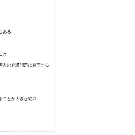
ま結婚する場合に必要な手続きについて徹底解説
もある
いよいよ結婚するとなると、どんな手続きが必要になるか調べ始める人も多いで
こと
両方の介護問題に直面する
ることが大きな魅力
婚式での、服装のルールはどのようなものか
に参加しようと思った時に、自分の好きなデザインや色の服を好き勝手に着るわ
.